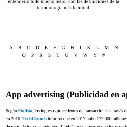
entenderlo todo mucho mejor con las definiciones de la
terminología más habitual.
A
B
C
D
E
F
G
H
I
K
L
M
N
O
P
R
S
T
U
V
W
Y
#
App advertising (Publicidad en a
Según
Statista
, los ingresos procedentes de transacciones a través 
en 2016.
TechCrunch
informó que en 2017 hubo 175.000 millones 
de gasto de los consumidores. También mencionaron que los usuari