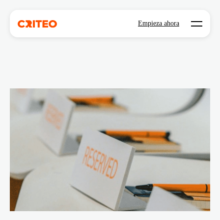
Open mo
Empieza ahora