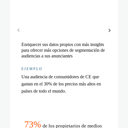
Enriquecer sus datos propios con más insights
Personalizar su propio contenido de valor para
para ofrecer más opciones de segmentación de
usuarios y crear mejores experiencias en tienda
audiencias a sus anunciantes
física, que hagan volver a los visitantes y
aumenten los ingresos
EJEMPLO
EJEMPLO
Una audiencia de consumidores de CE que
Mostrar productos electrónicos de gama alta a
gastan en el 30% de los precios más altos en
esa misma audiencia de CE en la página de
países de todo el mundo.
inicio.
73%
de los propietarios de medios