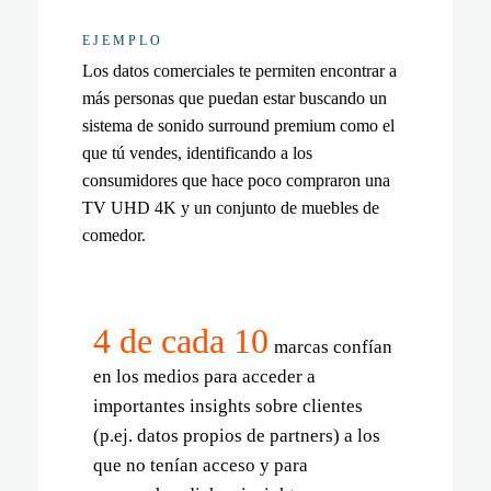
demográfico que *pudiera* estar interesado en
que llevarán más consumidores a tu sitio web.
EJEMPLO
los camiones, llega a las personas cuyas
Los datos comerciales te permiten encontrar a
señales de intención de compra muestran que
más personas que puedan estar buscando un
están en
modo compra
de un camión Ford en
sistema de sonido surround premium como el
estos momentos.
que tú vendes, identificando a los
consumidores que hace poco compraron una
TV UHD 4K y un conjunto de muebles de
comedor.
4 de cada 10
marcas confían
en los medios para acceder a
importantes insights sobre clientes
(p.ej. datos propios de partners) a los
que no tenían acceso y para