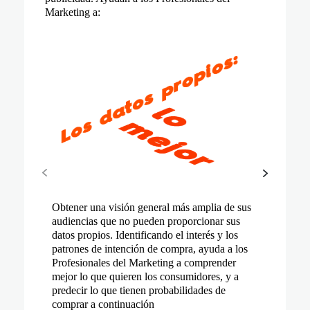
Marketing a:
Obtener una visión general más amplia de sus
Construir audiencias de personas que están
Descubrir qué productos recomendar, qué
Hacer crecer tu negocio y atraer a nuevos
Mide los resultados y optimiza las campañas en
audiencias que no pueden proporcionar sus
activamente en el mercado para ciertos
creatividad conseguirá el mayor engagement y
consumidores a tu marca y a tus productos
tiempo real
datos propios. Identificando el interés y los
productos
qué puja establecer en función de la relación
patrones de intención de compra, ayuda a los
valor-coste de cada impresión
EJEMPLO
Profesionales del Marketing a comprender
EJEMPLO
Construye audiencias Lookalike a partir de una
mejor lo que quieren los consumidores, y a
Muestra diferentes configuraciones de anuncio
En lugar de llegar a las personas que les gustan
base de datos comerciales más grande e
predecir lo que tienen probabilidades de
y CPC.
los camiones Ford o a un segmento
comprar a continuación
identifica categorías contextuales y dominios