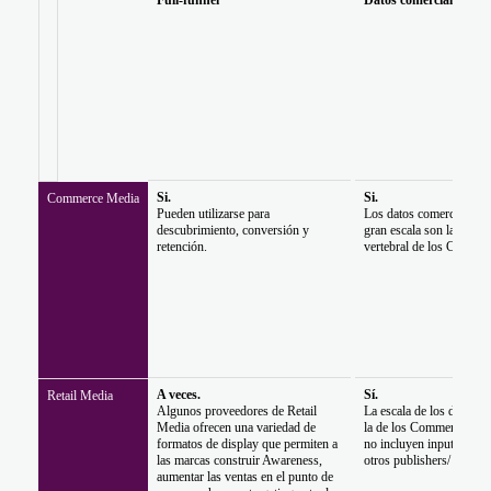
Full-funnel
Datos comerciales pro
Si.
Si.
Commerce Media
Pueden utilizarse para
Los datos comerciales p
descubrimiento, conversión y
gran escala son la colu
retención.
vertebral de los Comme
A veces.
Sí.
Retail Media
Algunos proveedores de Retail
La escala de los datos e
Media ofrecen una variedad de
la de los Commerce Med
formatos de display que permiten a
no incluyen inputs de si
las marcas construir Awareness,
otros publishers/ marcas
aumentar las ventas en el punto de