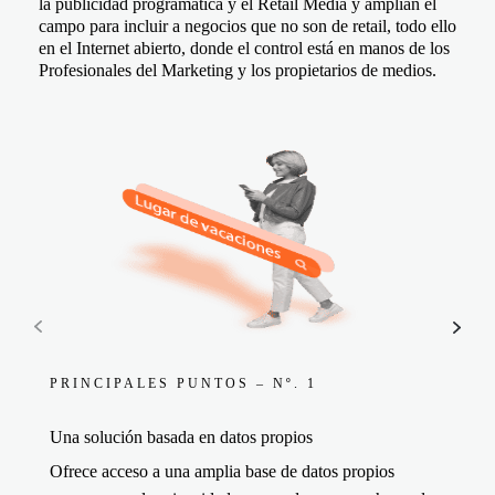
la publicidad programática y el Retail Media y amplían el
campo para incluir a negocios que no son de retail, todo ello
en el Internet abierto, donde el control está en manos de los
Profesionales del Marketing y los propietarios de medios.
PRINCIPALES PUNTOS – Nº. 1
PRINCIPALES PUNTOS – Nº. 2
PRINCIPALES PUNTOS – Nº. 3
PRINCIPALES PUNTOS – Nº. 4
PRINCIPALES PUNTOS – Nº. 5
PRINCIPALES PUNTOS – Nº. 6
PRINCIPALES PUNTOS – Nº. 7
PRINCIPALES PUNTOS – Nº. 8
PRINCIPALES PUNTOS – Nº. 9
Una solución basada en datos propios
Abierta
Inteligente
Full-funnel
También para los propietarios de medios
Centrada en la audiencia
Más relevante
Medible
Segmentable
Ofrece acceso a una amplia base de datos propios
Conecta a los Profesionales del Marketing y a los
Utiliza datos comerciales a gran escala (datos de compra
Capta la atención de las audiencias en todas las fases,
Los Commerce Media ofrecen también la manera
Permite a los Profesionales del Marketing dejar de lado
Los datos a gran escala y la IA mejoran la relevancia de
Entiende bien todo el impacto de tus acciones digitales y
Los Profesionales del Marketing y los propietarios de