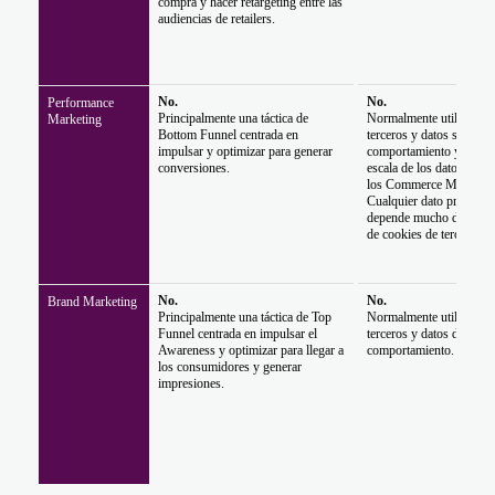
compra y hacer retargeting entre las
audiencias de retailers.
No.
No.
Performance
Principalmente una táctica de
Normalmente utilizan co
Marketing
Bottom Funnel centrada en
terceros y datos sobre el
impulsar y optimizar para generar
comportamiento y carece
conversiones.
escala de los datos come
los Commerce Media sí t
Cualquier dato propio ut
depende mucho de la coi
de cookies de terceros.
No.
No.
Brand Marketing
Principalmente una táctica de Top
Normalmente utilizan co
Funnel centrada en impulsar el
terceros y datos demográ
Awareness y optimizar para llegar a
comportamiento.
los consumidores y generar
impresiones.