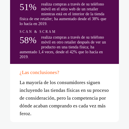
51%
realiza compras a través de su teléfono
móvil en el sitio web de un retailer
mientras está en el interior de la tienda
física de ese retailer; ha aumentado desde el 38% que
lo hacía en 2019.
SCAN & SCRAM
58%
realiza compras a través de su teléfono
móvil en otro retailer después de ver un
producto en una tienda física; ha
aumentado 1,4 veces, desde el 42% que lo hacía en
2019.
¿Las conclusiones?
La mayoría de los consumidores siguen
incluyendo las tiendas físicas en su proceso
de consideración, pero la competencia por
dónde acaban comprando es cada vez más
feroz.