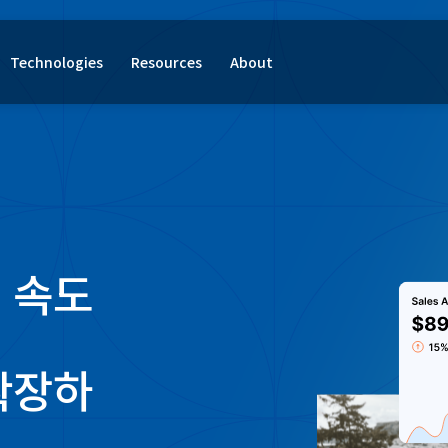
Technologies
Resources
About
 속도
확장하