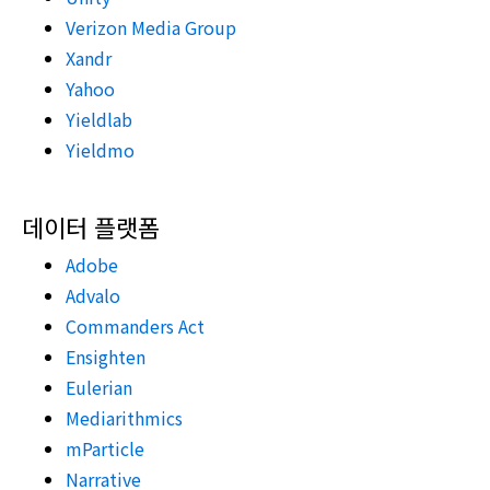
Verizon Media Group
Xandr
Yahoo
Yieldlab
Yieldmo
데이터 플랫폼
Adobe
Advalo
Commanders Act
Ensighten
Eulerian
Mediarithmics
mParticle
Narrative