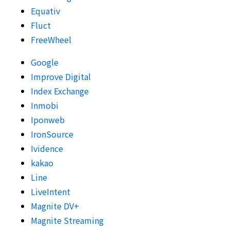
Equativ
Fluct
FreeWheel
Google
Improve Digital
Index Exchange
Inmobi
Iponweb
IronSource
Ividence
kakao
Line
LiveIntent
Magnite DV+
Magnite Streaming