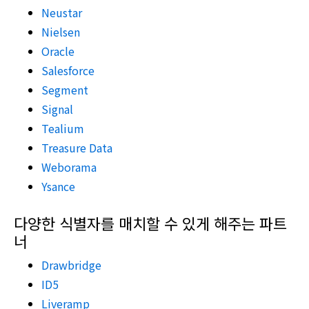
Neustar
Nielsen
Oracle
Salesforce
Segment
Signal
Tealium
Treasure Data
Weborama
Ysance
다양한 식별자를 매치할 수 있게 해주는 파트
너
Drawbridge
ID5
Liveramp