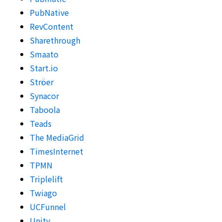
PubNative
RevContent
Sharethrough
Smaato
Start.io
Ströer
Synacor
Taboola
Teads
The MediaGrid
TimesInternet
TPMN
Triplelift
Twiago
UCFunnel
Unity