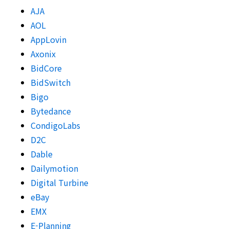
AJA
AOL
AppLovin
Axonix
BidCore
BidSwitch
Bigo
Bytedance
CondigoLabs
D2C
Dable
Dailymotion
Digital Turbine
eBay
EMX
E-Planning