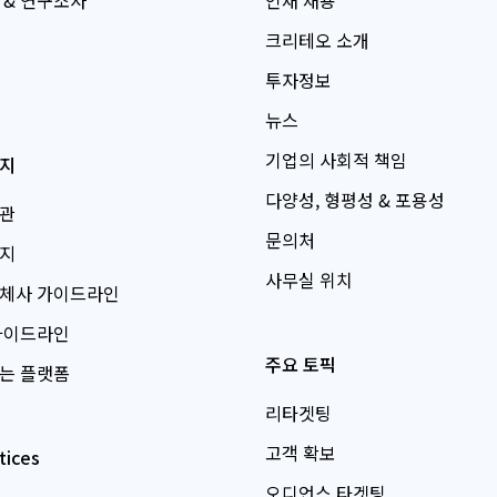
크리테오 소개
투자정보
뉴스
기업의 사회적 책임
지
다양성, 형평성 & 포용성
관
문의처
지
사무실 위치
체사 가이드라인
가이드라인
주요 토픽
는 플랫폼
리타겟팅
고객 확보
tices
오디언스 타겟팅