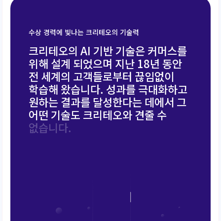
수상 경력에 빛나는 크리테오의 기술력
크
리
테
오
의
A
I
기
반
기
술
은
커
머
스
를
위
해
설
계
되
었
으
며
지
난
1
8
년
동
안
전
세
계
의
고
객
들
로
부
터
끊
임
없
이
학
습
해
왔
습
니
다
.
성
과
를
극
대
화
하
고
원
하
는
결
과
를
달
성
한
다
는
데
에
서
그
어
떤
기
술
도
크
리
테
오
와
견
줄
수
없
습
니
다
.