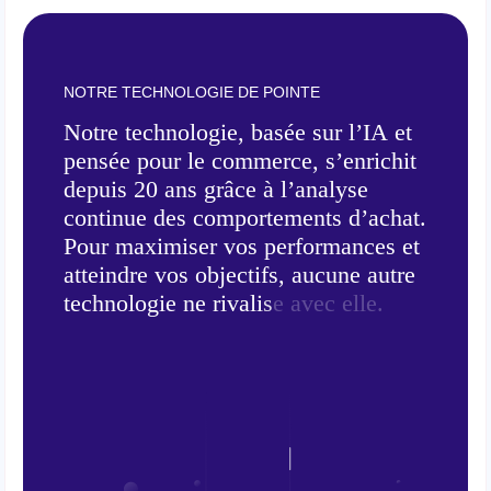
NOTRE TECHNOLOGIE DE POINTE
N
o
t
r
e
t
e
c
h
n
o
l
o
g
i
e
,
b
a
s
é
e
s
u
r
l
’
I
A
e
t
p
e
n
s
é
e
p
o
u
r
l
e
c
o
m
m
e
r
c
e
,
s
’
e
n
r
i
c
h
i
t
d
e
p
u
i
s
2
0
a
n
s
g
r
â
c
e
à
l
’
a
n
a
l
y
s
e
c
o
n
t
i
n
u
e
d
e
s
c
o
m
p
o
r
t
e
m
e
n
t
s
d
’
a
c
h
a
t
.
P
o
u
r
m
a
x
i
m
i
s
e
r
v
o
s
p
e
r
f
o
r
m
a
n
c
e
s
e
t
a
t
t
e
i
n
d
r
e
v
o
s
o
b
j
e
c
t
i
f
s
,
a
u
c
u
n
e
a
u
t
r
e
t
e
c
h
n
o
l
o
g
i
e
n
e
r
i
v
a
l
i
s
e
a
v
e
c
e
l
l
e
.