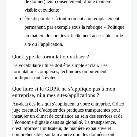
de donner) leur consentement, d’une manière
publicités mettant en avant leurs
visible et évidente ;
produits et/ou services.
être disponibles à tout moment à un emplacement
Pour les annonceurs et les éditeurs
permanent, par exemple sous la rubrique « Politique
partageant des données avec Criteo à
en matière de cookies » facilement accessible sur le
des fins de liaison inter-appareils,
site ou l’application.
comme les annonceurs en direct sur
Quel type de formulation utiliser ?
Criteo Shopper Graph : vous pouvez
Le vocabulaire utilisé doit être simple et clair. Les
partager des données (telles que des
formulations complexes, techniques ou purement
identifiants techniques issus des
juridiques sont à éviter.
informations d’enregistrement des
Que faire si le GDPR ne s’applique pas à mon
utilisateurs sur votre site web ou votre
entreprise, ni à mes sites/applications ?
système CRM) avec vos partenaires
Au-delà des lois qui s’appliquent à votre entreprise, Criteo
juge essentiel d’adopter des pratiques transparentes pour
publicitaires. Ces derniers pourront
instaurer un climat de confiance au sein des services et de
ainsi faire le lien entre les différents
l’économie digitale dans sa globalité. La transparence,
c’est informer l’utilisateur, de manière exhaustive et
appareils et navigateurs pour fournir
compréhensible, sur la manière dont les données sont
aux utilisateurs une expérience fluide,