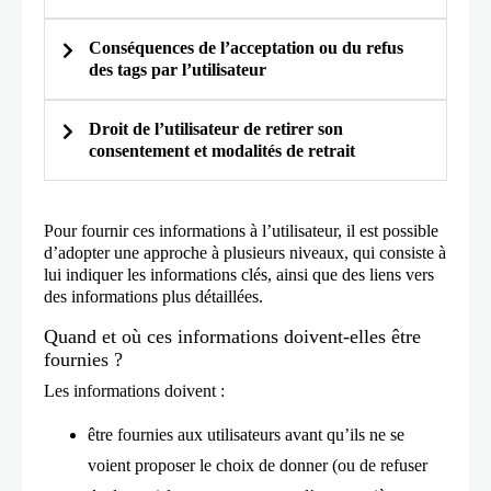
Conséquences de l’acceptation ou du refus
des tags par l’utilisateur
Droit de l’utilisateur de retirer son
consentement et modalités de retrait
Si vous êtes un annonceur : le
traitement des données vous permet
Pour fournir ces informations à l’utilisateur, il est possible
d’afficher auprès des utilisateurs des
d’adopter une approche à plusieurs niveaux, qui consiste à
lui indiquer les informations clés, ainsi que des liens vers
annonces mettant en avant vos
des informations plus détaillées.
produits et/ou services, sur des
Criteo
Quand et où ces informations doivent-elles être
applications et sites web tiers.
fournies ?
Si vous êtes un éditeur : le traitement
Les informations doivent :
des données permet aux marques,
aux retailers et aux prestataires de
être fournies aux utilisateurs avant qu’ils ne se
services de commerce électronique
voient proposer le choix de donner (ou de refuser
d’afficher, sur votre site web, des