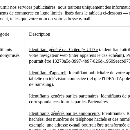
urnir nos services publicitaires, nous traitons uniquement des informat
nts de commerce en ligne limités, listés dans le tableau ci-dessous — e
ment, telles que votre nom ou votre adresse e-mail.
gorie
Description
tifiants
Identifiant généré par Criteo (« UID »)
: Identifiant att
udonymisés
votre navigateur web (inter-appareils le cas échéant). P
pourrait être 13278a5c-3997-4b97-826d-19609eecb97
Identifiant d'appareil
: Identifiant publicitaire de votre
tablette ou télévision connectée (tel que l'IDFA d'App
de Samsung).
Identifiants générés par les partenaires
: Identifiants de
correspondances fournis par les Partenaires.
Identifiants générés par les annonceurs
: Identifiants C
hachées, des numéros de téléphone hachés et des numéro
exemple, une adresse e-mail pourrait être transformée e