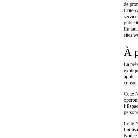
de prom
Criteo 
service
publici
En tant
sites w
À p
La prés
expliqu
applica
consult
Cette N
opérons
l’Espac
persona
Cette N
l’utili
Notice 