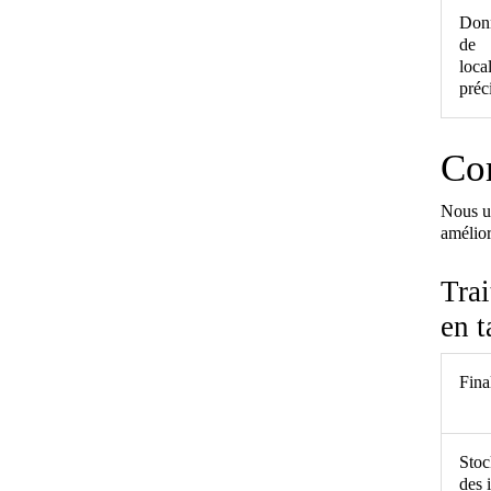
Don
de
loca
préc
Co
Nous ut
amélior
Trai
en t
Fina
Stoc
des 