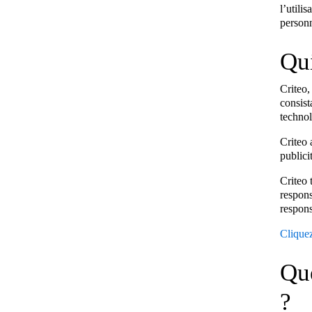
l’utili
personn
Qui
Criteo,
consist
technol
Criteo 
publici
Criteo 
respons
respons
Cliquez
Que
?