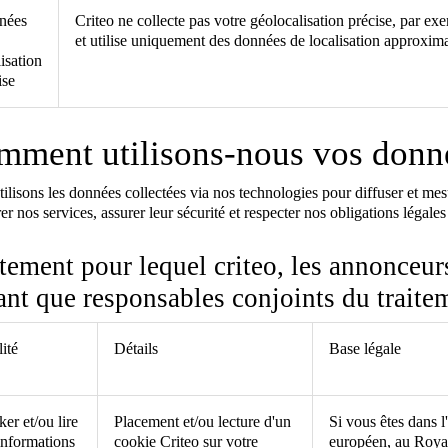
nées
Criteo ne collecte pas votre géolocalisation précise, par ex
et utilise uniquement des données de localisation approxima
lisation
ise
mment utilisons-nous vos donn
ilisons les données collectées via nos technologies pour diffuser et mesu
er nos services, assurer leur sécurité et respecter nos obligations légales 
tement pour lequel criteo, les annonceurs
ant que responsables conjoints du traite
lité
Détails
Base légale
ker et/ou lire
Placement et/ou lecture d'un
Si vous êtes dans
informations
cookie Criteo sur votre
européen, au Roya