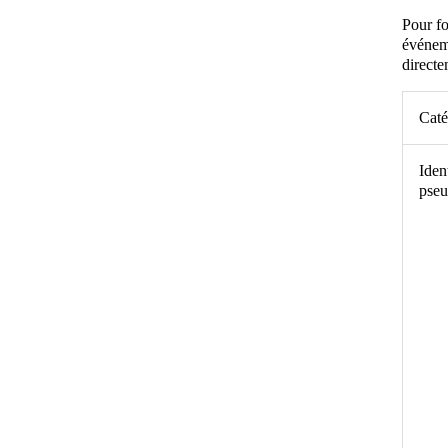
Pour fo
événeme
directe
Caté
Iden
pse