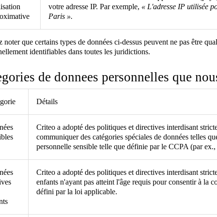
lisation
votre adresse IP. Par exemple,
« L'adresse IP utilisée po
oximative
Paris ».
z noter que certains types de données ci-dessus peuvent ne pas être qua
ellement identifiables dans toutes les juridictions.
gories de donnees personnelles que nous
gorie
Détails
nées
Criteo a adopté des politiques et directives interdisant str
ibles
communiquer des catégories spéciales de données telles qu
personnelle sensible telle que définie par le CCPA (par ex., r
nées
Criteo a adopté des politiques et directives interdisant stric
ives
enfants n'ayant pas atteint l'âge requis pour consentir à la c
défini par la loi applicable.
nts