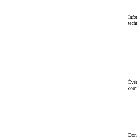
Info
tech
Évé
com
Don