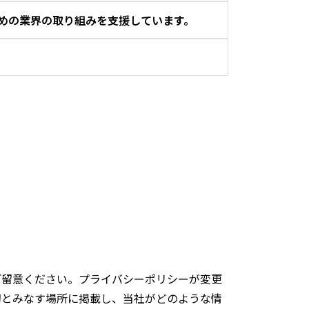
ための業界の取り組みを支援しています。
レスなど、当社がお客様を直接特定すること
データプライバシー担当官を2013年から配
ために機密情報（宗教、政治的意見、健康
riteo広告ガイドライン
およびサプラ
を公開する可能性のあるパブリッシャーの
おり、製品ライフサイクルにおける潜在的なリ
る目的のみにおいて、当社はそのウェブサイ
影響評価を行っています。
ります。
ターゲティング広告に関する自主規制原則
ー研修を実施して行動規範を強化しており、
またはMACアドレスなど）など、取消不能な
ォーム
要不可欠な役割を果たしています。
記録し、必要に応じて既存のプライバシー
で収集すること。
通知によって異議を述べることができるよう
れらのポリシーを実施しています。
る通知および情報を含めること。
ieまたは類似する技術を配置する前にユーザ
sing Alliance：EDAA）
ご留意ください。プライバシーポリシーが変更
切とみなす場所に掲載し、当社がどのような情