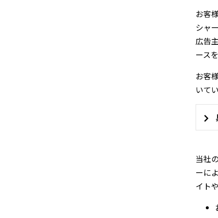
お客
シャ
広告主
ース
お客
いて
当社
ーに
イト
C