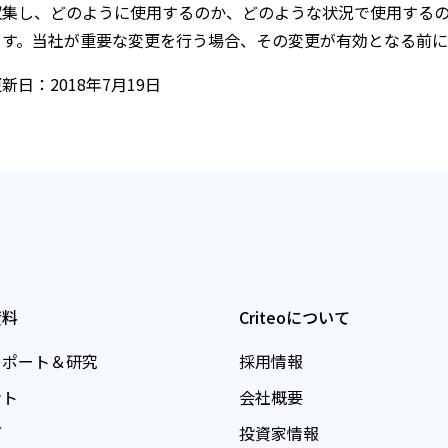
収集し、どのように使用するのか、どのような状況で使用する
ます。当社が重要な変更を行う場合、その変更が有効となる前に
カナダデジタル広告アライアンス
新日：2018年7月19日
カナダデジタル広告アライアンス（Digital Advertising 
の原則
DAACの購読停止プラットフォーム「YourOnline
ネットワーク広告イニシアティブ
Network Advertising Initiative (NAI)の行動規範
資料
Criteoについて
レポート＆研究
採用情報
IABヨーロッパ
ント
会社概要
IABヨーロッパの透明性と同意の枠組み
グ
投資家情報