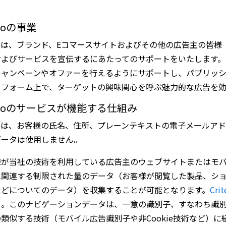
teoの事業
teoは、ブランド、Eコマースサイトおよびその他の広告主の皆
およびサービスを宣伝するにあたってのサポートをいたします
キャンペーンやオファーを行えるようにサポートし、パブリッ
トフォーム上で、ターゲットの興味関心を呼ぶ魅力的な広告を
iteoのサービスが機能する仕組み
teoは、お客様の氏名、住所、プレーンテキストの電子メール
データは使用しません。
様が当社の技術を利用している広告主のウェブサイトまたはモ
に関連する制限された量のデータ（お客様が閲覧した製品、シ
などについてのデータ）を収集することが可能となります。
Cr
る
。このナビゲーションデータは、一意の識別子、すなわち識別C
類似する技術（モバイル広告識別子や非Cookie技術など）に