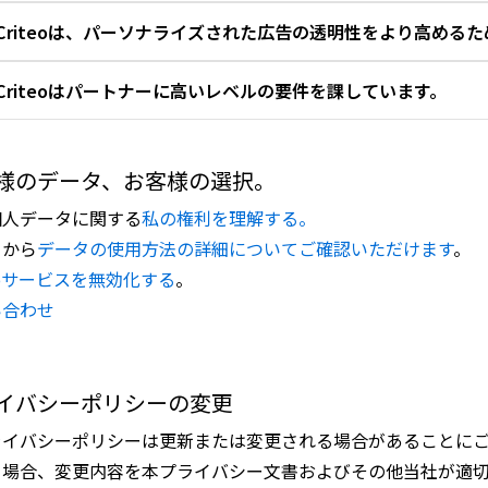
Criteoは、パーソナライズされた広告の透明性をより高める
お客様の氏名、住所、プレーンテキストの電子メールアド
Criteoはパートナーに高いレベルの要件を課しています。
を可能にするようなデータを収集すること。
当社は、GDPRが求めているプライバシーの専門家チームと
ユーザーへのセグメントまたはターゲット広告を作成する
C
置しています。
または性的指向など）を収集すること。ただし、機密情報
様のデータ、お客様の選択。
イパートナーガイドライン
デジタル広告アライアンス
これらの専門家は、製品およびR&D組織内に配置されて
プロパティ（例：医療系ウェブサイト）上に広告を提供す
個人データに関する
私の権利を理解する。
スクを監視し、リスク軽減のための継続的なプライバシー
トのURLまたはモバイルアプリの名称を収集する場合があ
らから
データの使用方法の詳細についてご確認いただけます
。
デジタル広告アライアンス（DAA）のオンライン行動
データプラバシーチームは、会社全体規模でのプライバシ
お客様が使用するデバイスのハードウェア識別子（UDID
teoサービスを無効化する
。
DAAの「YourAdChoices」登録解除プラットフ
当社が最高品質の製品およびサービスを構築するために必
識別子を収集すること。
い合わせ
当社は、当社の内部ポリシーについて定期的に確認および
お客様の正確な位置情報に関連するデータをリアルタイム
ユーザーが当社サービスについてより深く理解し、適切な
ポリシーを修正し、パートナーおよびベンダーとともにこ
に、それぞれのウェブサイトおよびモバイルアプリにかか
欧州デジタル広告アライアンス
イバシーポリシーの変更
パーソナライズされた広告を表示する目的のためにCook
ーの同意を収集すること。
欧州デジタル広告アライアンス（European Digital Adverti
ライバシーポリシーは更新または変更される場合があることに
る場合、変更内容を本プライバシー文書およびその他当社が適