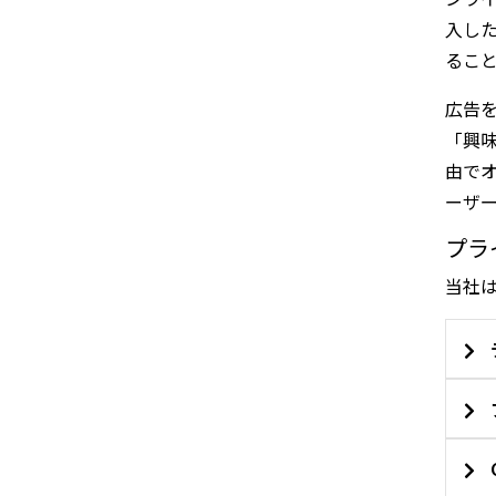
入した
ること
広告
「興
C
由でオ
ーザ
プラ
当社