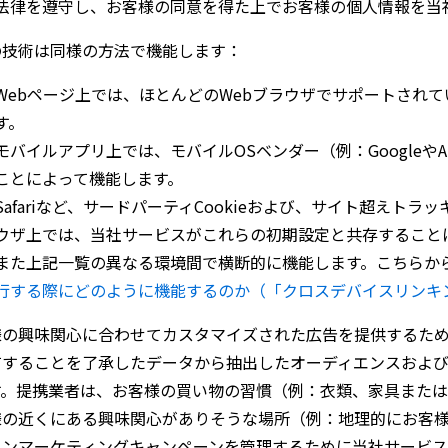
法律を遵守し、お客様の同意を得た上でお客様の個人情報を当
Cookie
識別子
123f94d8-a745-4f8b-a1d0-bf6fbbd60058
（
の技術は同様の方法で機能します：
持つユーザーは、
www.example-advertiser.com
を閲覧中
覧しました。
Webページ上では、ほとんどのWebブラウザでサポートされてい
す。
モバイルアプリ上では、モバイルOSベンダー（例：GoogleやA
ことによって機能します。
利用可能な集計データの例：
Safariなど、サードパーティCookieおよび、サイト超え
一般的に、
www.example-advertiser.com
で商品
A
を購入
ウザ上では、当社サービスがこれらの初期設定と共存すること
購入しています。
また上記一覧の異なる環境間で横断的に機能します。こちらか
一般的に、商品
C
はこの
Web
サイトで人気があります。
行する際にどのように機能するのか（「クロスデバイスリンキ
様の興味関心に合わせてカスタマイズされた広告を提供するた
有することを了承したデータから抽出したオーディエンスおよ
す。提携業者は、お客様の買い物の習慣（例：衣類、家具また
riteo
が収集するデータの例：
様の近くにある興味関心がありそうな場所（例：地理的にお客
次の特徴（サイズ、可視性など）を持つ広告スペースが、
インマーケティングキャンペーンを管理するために当社サービ