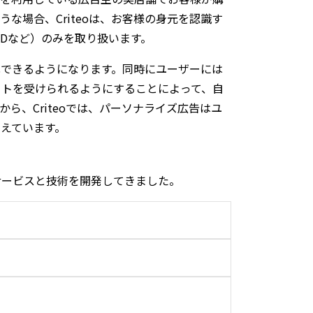
な場合、Criteoは、お客様の身元を認識す
IDなど）のみを取り扱います。
化できるようになります。同時にユーザーには
ットを受けられるようにすることによって、自
能な広告スペースを購入し、次の商品に関す
ら、Criteoでは、パーソナライズ広告はユ
えています。
に関心を示したため。
ン中に商品
A
を見ており、この商品にも興味
サービスと技術を開発してきました。
ナライズした広告をお客様に表示しません。
パーソナライズされていない広告を表示す
eoサービスを無効化したい場合、
こちらを