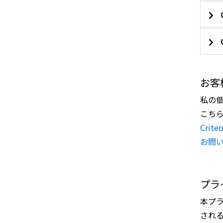
お客
私の
こち
Cri
お問
プラ
本プ
され