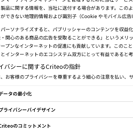
example-publisher.com
で利用可能である。
製品に関する情報を、当社に送付する場合があります。このよう
ができない地理的情報および識別子（Cookie やモバイル広告
をパーソナライズすると、パブリッシャーのコンテンツを収益
味・関心のある商品の広告を受取ることができる」というメリ
riteo
が行う決定の例：
www.example-publisher.com
で利用可
ープンなインターネットの促進にも貢献しています。このことか
る広告を表示します：
ーとインターネットのエコシステム双方にとって有益であると考
商品
A
。
Criteo ID 123
のユーザーは、最近のセッション中
イバシーに関するCriteoの指針
商品
B
。
Criteo ID123
を持つユーザーは、最近のセッショ
は、お客様のプライバシーを尊重するよう細心の注意を払い、
を持つ可能性が高いから。
商品
C
。人気のある商品のため。
データの最小化
お客様がCriteoサービスを無効にした場合、当社はパーソ
プライバシーバイデザイン
一方で、広告スペースは、パーソナライズされた広告または
るために別の企業によって購入される場合があります。Crit
クリックしてください
Criteoのコミットメント