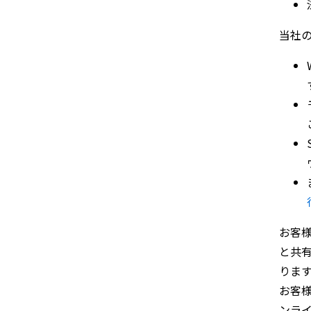
当社
お客
と共
りま
C
お客
ンラ