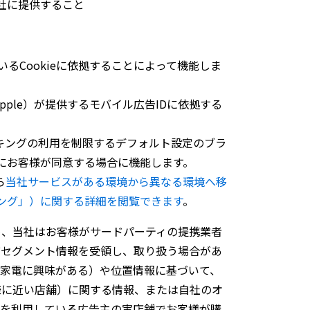
社に提供すること
便宜上「
Criteo ID 123
」と名付けます）を
の
2018
年
1
月
1
日午後
1
時
37
分に、製品
A
を閲
るCookieに依拠することによって機能しま
pple）が提供するモバイル広告IDに依拠する
トラッキングの利用を制限するデフォルト設定のブラ
したユーザーは、この
Web
サイトで商品
B
も
にお客様が同意する場合に機能します。
ら
当社サービスがある環境から異なる環境へ移
ング」）に関する詳細を閲覧できます
。
め、当社はお客様がサードパーティの提携業者
びセグメント情報を受領し、取り扱う場合があ
は家電に興味がある）や位置情報に基づいて、
様に近い店舗）に関する情報、または自社のオ
Criteo ID 123
が閲覧しようとしている
スを利用している広告主の実店舗でお客様が購