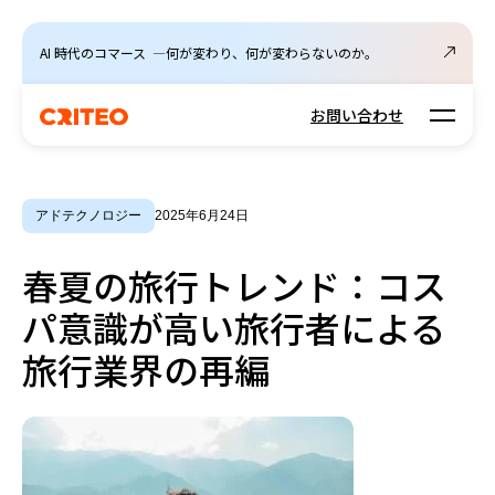
AI 時代のコマース ―何が変わり、何が変わらないのか。
Open m
お問い合わせ
アドテクノロジー
2025年6月24日
春夏の旅行トレンド：コス
パ意識が高い旅行者による
旅行業界の再編