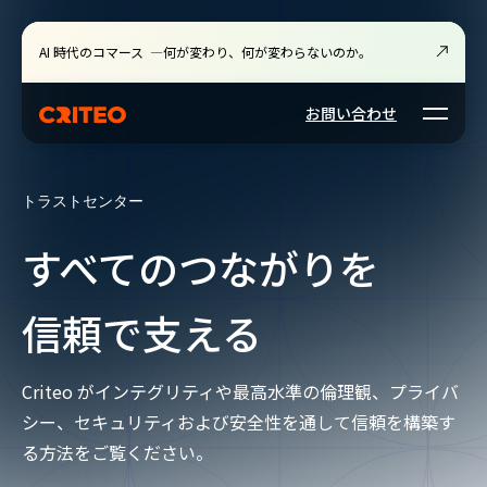
AI 時代のコマース ―何が変わり、何が変わらないのか。
Open m
お問い合わせ
トラストセンター
すべてのつながりを
信頼で支える
Criteo がインテグリティや最高水準の倫理観、プライバ
シー、セキュリティおよび安全性を通して信頼を構築す
る方法を⁠ご⁠覧⁠く⁠⁠だ⁠⁠さ⁠⁠い⁠。