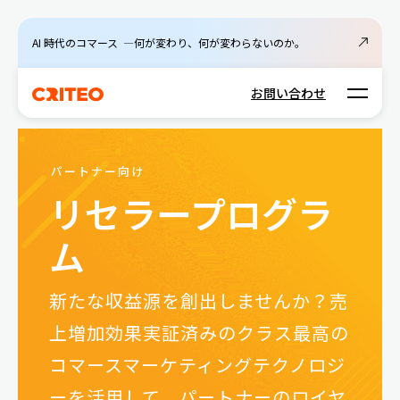
AI 時代のコマース ―何が変わり、何が変わらないのか。
Open m
お問い合わせ
パートナー向け
リセラープログラ
ム
新たな収益源を創出しませんか？売
上増加効果実証済みのクラス最高の
コマースマーケティングテクノロジ
ーを活用して、パートナーのロイヤ