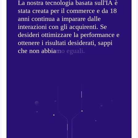
L
a
n
o
s
t
r
a
t
e
c
n
o
l
o
g
i
a
b
a
s
a
t
a
s
u
l
l
'
I
A
è
s
t
a
t
a
c
r
e
a
t
a
p
e
r
i
l
c
o
m
m
e
r
c
e
e
d
a
1
8
a
n
n
i
c
o
n
t
i
n
u
a
a
i
m
p
a
r
a
r
e
d
a
l
l
e
i
n
t
e
r
a
z
i
o
n
i
c
o
n
g
l
i
a
c
q
u
i
r
e
n
t
i
.
S
e
d
e
s
i
d
e
r
i
o
t
t
i
m
i
z
z
a
r
e
l
a
p
e
r
f
o
r
m
a
n
c
e
e
o
t
t
e
n
e
r
e
i
r
i
s
u
l
t
a
t
i
d
e
s
i
d
e
r
a
t
i
,
s
a
p
p
i
c
h
e
n
o
n
a
b
b
i
a
m
o
e
g
u
a
l
i
.