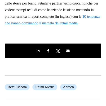
delle stesse per brand, retailer e partner tecnologici, nonché per
vedere esempi reali di come le aziende le stiano mettendo in
pratica, scarica il report completo (in inglese) con le
10 tendenze
che stanno dominando il mercato del retail media
.
Share on LinkedIn
Share on Facebook
Share on Twitter
Share by e-mail
Retail Media
Retail Media
Adtech