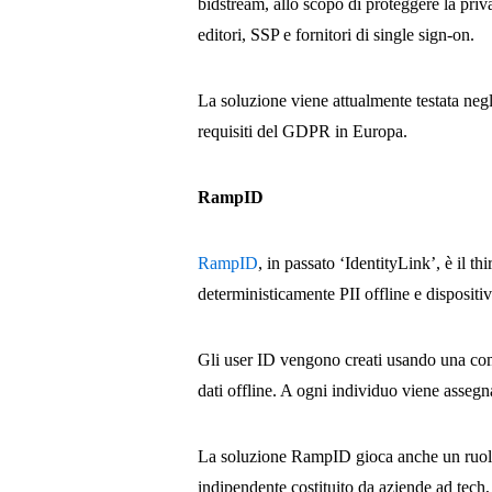
bidstream, allo scopo di proteggere la pr
editori, SSP e fornitori di single sign-on.
La soluzione viene attualmente testata ne
requisiti del GDPR in Europa.
RampID
RampID
, in passato ‘IdentityLink’, è il 
deterministicamente PII offline e dispositiv
Gli user ID vengono creati usando una comb
dati offline. A ogni individuo viene asseg
La soluzione RampID gioca anche un ruolo
indipendente costituito da aziende ad tech,