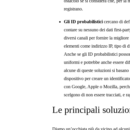
ostacolo se si considera che, per la
registrano.
Gli ID probabilistici
cercano di def
contare su nessuno dei dati first-pa
diversi canali per fornire la migliore
elementi come indirizzo IP, tipo di d
Anche se gli ID probabilistici posson
uniformi e potrebbe anche essere diffi
alcune di queste soluzioni si basano 
dispositivo per creare un identifica
con Google, Apple o Mozilla, perché
scelgono di non essere tracciati, e r
Le principali soluzio
Diamo un’occhiata più da vicino ad alcuni d