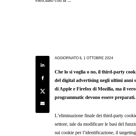
esercitato con la ...
AGGIORNATO IL
1 OTTOBRE 2024
Share on LinkedIn
Che lo si voglia o no, il third-party co
Share on Facebook
del digital advertising negli ultimi anni
di Apple e Firefox di Mozilla, ma il vero 
Share on Twitter
programmatic devono essere preparati.
Share by e-mail
L’eliminazione finale dei third-party cook
settore, tale da modificare le basi del fun
sui cookie per l’identificazione, il targetin