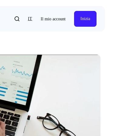
IT
Inizia
Il mio account