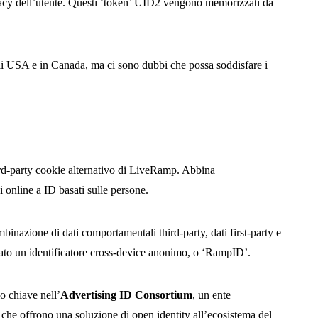
ivacy dell’utente. Questi ‘token’ UID2 vengono memorizzati da
gli USA e in Canada, ma ci sono dubbi che possa soddisfare i
third-party cookie alternativo di LiveRamp. Abbina
i online a ID basati sulle persone.
inazione di dati comportamentali third-party, dati first-party e
nato un identificatore cross-device anonimo, o ‘RampID’.
 chiave nell’
Advertising ID Consortium
, un ente
 che offrono una soluzione di open identity all’ecosistema del