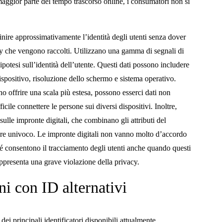
 maggior parte del tempo trascorso online, i consumatori non si
inire approssimativamente l’identità degli utenti senza dover
rty che vengono raccolti. Utilizzano una gamma di segnali di
 ipotesi sull’identità dell’utente. Questi dati possono includere
ispositivo, risoluzione dello schermo e sistema operativo.
o offrire una scala più estesa, possono esserci dati non
cile connettere le persone sui diversi dispositivi. Inoltre,
sulle impronte digitali, che combinano gli attributi del
tore univoco. Le impronte digitali non vanno molto d’accordo
 consentono il tracciamento degli utenti anche quando questi
appresenta una grave violazione della privacy.
ni con ID alternativi
ei principali identificatori disponibili attualmente.