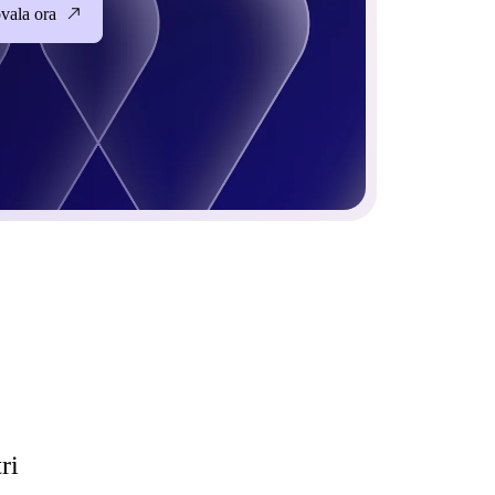
vala ora
ri