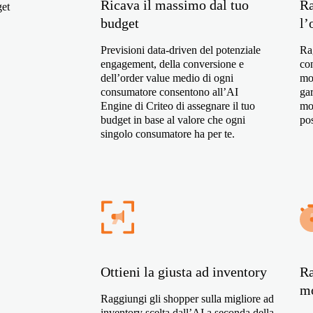
Ricava il massimo dal tuo
Ra
get
budget
l’
Previsioni data-driven del potenziale
Rag
engagement, della conversione e
co
dell’order value medio di ogni
mo
consumatore consentono all’AI
ga
Engine di Criteo di assegnare il tuo
mo
budget in base al valore che ogni
pos
singolo consumatore ha per te.
Ottieni la giusta ad inventory
Ra
mo
Raggiungi gli shopper sulla migliore ad
inventory scelta dall’AI a seconda della