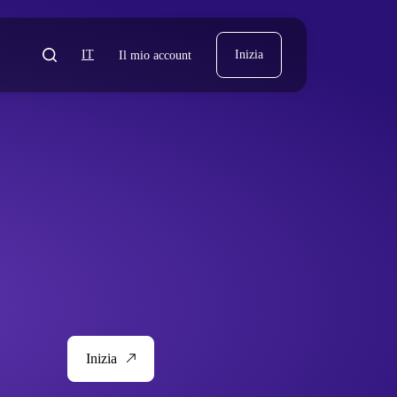
IT
Inizia
Il mio account
Inizia