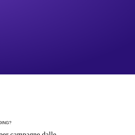
DING?
i per campagne dalle