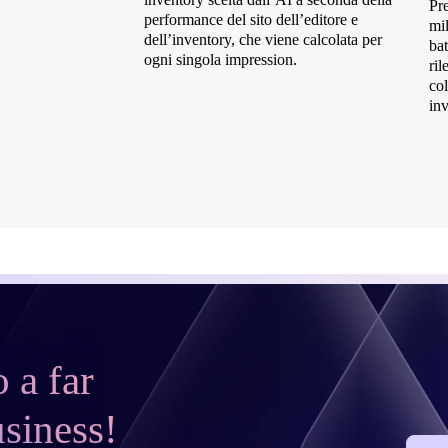
Pr
performance del sito dell’editore e
mil
dell’inventory, che viene calcolata per
bat
ogni singola impression.
ril
col
inv
o a far
usiness!