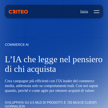
Open mo
Inizia
COMMERCE AI
L’IA che legge nel pensiero
di chi acquista
Crea campagne più efficienti con l’IA leader del commerce
media, addestrata solo su comportamenti reali. Con noi saprai
quando, perché e come agire per ottenere acquisti di valore.
SVILUPPATA SU 4,5 MLD DI PRODOTTI E 720 MLN DI CLIENTI
GIORNALIERI