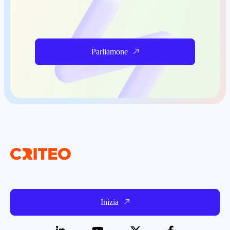
Parliamone
Inizia