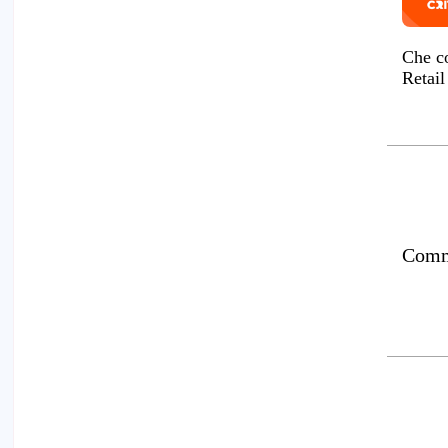
Che co
Retai
Comm