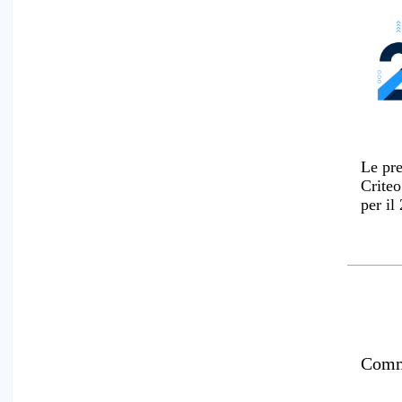
Le pre
Criteo
per il
Comm