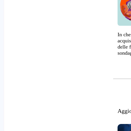
In ch
acquis
delle f
sonda
Aggio