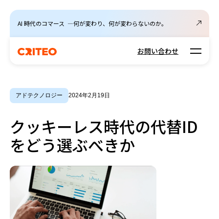
AI 時代のコマース ―何が変わり、何が変わらないのか。
Open m
お問い合わせ
アドテクノロジー
2024年2月19日
クッキーレス時代の代替ID
をどう選ぶべきか