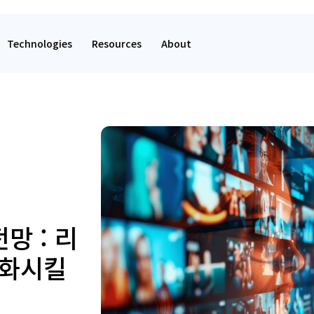
Technologies
Resources
About
망 : 리
변화시킬