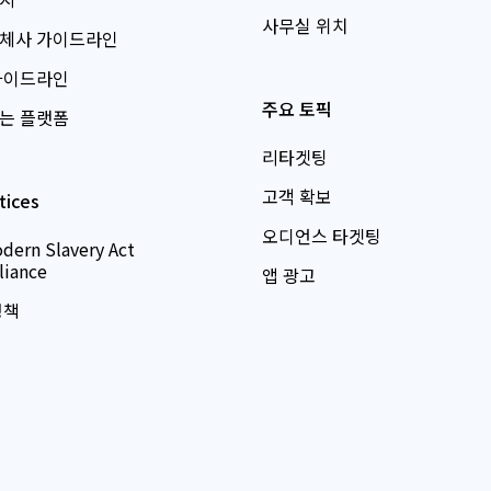
사무실 위치
체사 가이드라인
가이드라인
주요 토픽
는 플랫폼
리타겟팅
고객 확보
tices
오디언스 타겟팅
dern Slavery Act
iance
앱 광고
정책