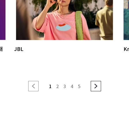
대
JBL
Kr
1
2
3
4
5