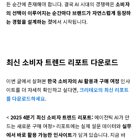
든
순간에
존재해야
합니다
.
결국
AI
시대의
경쟁력은
소비자
의
선택이
이루어지는
순간마다
브랜드가
자연스럽게
등장하
는
경험을
설계하는
것
에서
시작됩니다
.
최신 소비자 트렌드 리포트 다운로드
이번
글에서
살펴본
한국
소비자의
AI
활용과
구매
여정
인사
이트를 더 자세히
확인하고
싶다면
,
크리테오의
최신
리포트
를
다운로드하세요
.
<
2025 4분기
최신
소비자
트렌드
리포트
:
에이전틱
AI가
만
드는
새로운
구매
여정
>
리포트에는
실제
설문
데이터와
실무
에서
바로
활용
가능한
인사이트
가
담겨
있습니다
.
지금
바