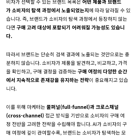
비자가
선택할 수 있는
브랜드
목록은
어떤
제품과
브랜드
가
소비자의
탐색
과정에서
노출되었는지
에
따라
달라질 수 있
습니다
.
즉, 브랜드가
소비자의
탐색
과정에서
등장하지
않는
다면
구매
고려
대상에
포함되기
어려워질
가능성도
있습니
다
.
따라서 브랜드는 단순히 검색 결과에 노출되는 것만으로는 충
분하지 않습니다. 소비자가 제품을 발견하고, 비교하고, 가격
을 확인하고, 구매 결정을 검증하는
구매 여정의 다양한 순간
에서 지속적으로 존재감을 유지하는 전략
이 중요해지고 있습
니다.
이를
위해
마케터는
풀퍼널
(full-funnel)과
크로스채널
(cross-channel)
접근
방식을
기반으로
소비자의
구매
여
정
전반을
고려한
전략을
수립해야
합니다
. AI가
소비자의
구
매
여정에
깊이
관여할수록
,
브랜드는
소비자가
탐색하는
모