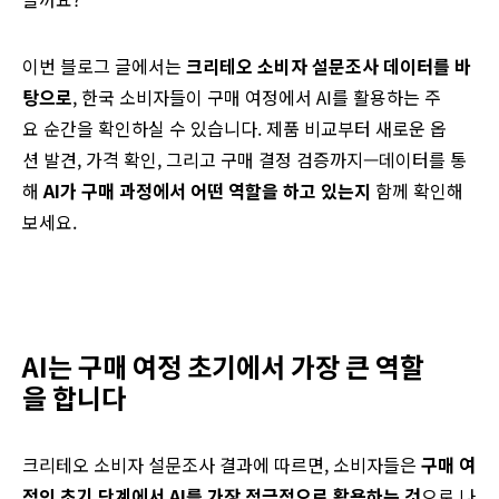
이번
블로그
글에서는
크리테오
소비자
설문조사
데이터를
바
탕으로
,
한국
소비자들이
구매
여정에서
AI를
활용하는
주
요
순간을
확인하실 수 있습니다
.
제품
비교부터
새로운
옵
션
발견
,
가격
확인
,
그리고
구매
결정
검증까지
—
데이터를
통
해
AI가
구매
과정에서
어떤
역할을
하고
있는지
함께
확인해
보세요
.
AI는
구매
여정
초기에서
가장
큰
역할
을
합니다
크리테오 소비자 설문조사 결과에 따르면, 소비자들은
구매 여
정의 초기 단계에서 AI를 가장 적극적으로 활용하는 것
으로 나