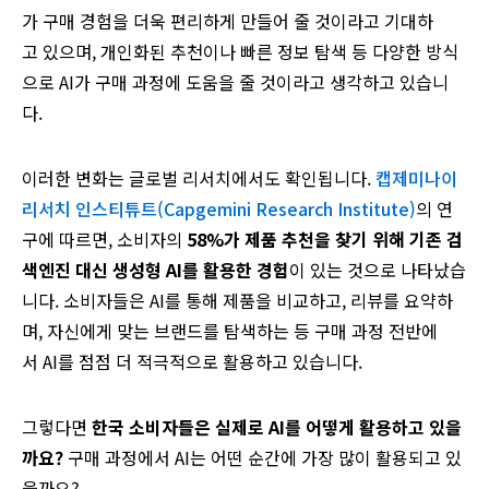
가
구매
경험을
더욱
편리하게
만들어
줄
것이라고
기대하
고
있으며
,
개인화된
추천이나
빠른
정보
탐색 등 다양한
방식
으로
AI가
구매
과정에
도움을 줄
것이라고
생각하고
있습니
다
.
이러한
변화는
글로벌
리서치에서도
확인됩니다
.
캡제미나이
리서치 인스티튜트(Capgemini Research Institute)
의
연
구에
따르면
,
소비자의
58%가
제품
추천을
찾기
위해
기존
검
색엔진
대신
생성형
AI를
활용한
경험
이
있는
것으로
나타났습
니다
.
소비자들은
AI를
통해
제품을
비교하고
,
리뷰를
요약하
며
,
자신에게
맞는
브랜드를
탐색하는 등 구매
과정
전반에
서
AI를
점점 더 적극적으로
활용하고
있습니다
.
그렇다면
한국
소비자들은
실제로
AI를
어떻게
활용하고
있을
까요
?
구매
과정에서
AI
는
어떤
순간에
가장
많이
활용되고
있
을까요
?