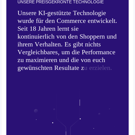
UNSERE PREISGEKRÖNTE TECHNOLOGIE
U
n
s
e
r
e
K
I
-
g
e
s
t
ü
t
z
t
e
T
e
c
h
n
o
l
o
g
i
e
w
u
r
d
e
f
ü
r
d
e
n
C
o
m
m
e
r
c
e
e
n
t
w
i
c
k
e
l
t
.
S
e
i
t
1
8
J
a
h
r
e
n
l
e
r
n
t
s
i
e
k
o
n
t
i
n
u
i
e
r
l
i
c
h
v
o
n
d
e
n
S
h
o
p
p
e
r
n
u
n
d
i
h
r
e
m
V
e
r
h
a
l
t
e
n
.
E
s
g
i
b
t
n
i
c
h
t
s
V
e
r
g
l
e
i
c
h
b
a
r
e
s
,
u
m
d
i
e
P
e
r
f
o
r
m
a
n
c
e
z
u
m
a
x
i
m
i
e
r
e
n
u
n
d
d
i
e
v
o
n
e
u
c
h
g
e
w
ü
n
s
c
h
t
e
n
R
e
s
u
l
t
a
t
e
z
u
e
r
z
i
e
l
e
n
.