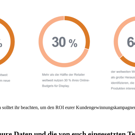
 solltet ihr beachten, um den ROI eurer Kundengewinnungskampagnen
eure Daten und die von euch eingesetzten T