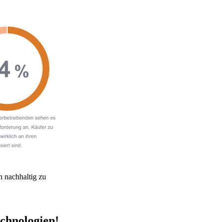
 nachhaltig zu
echnologien!