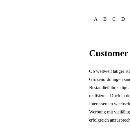
A
B
C
D
Customer 
Ob weltweit tätiger K
Größenordnungen sind
Bestandteil ihres dig
realisieren. Doch in 
Interessenten wechsel
Werbung mit vielfältig
erfolgreich anzusprech