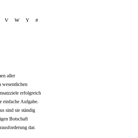
V
W
Y
#
en aller
m wesentlichen
satzziele erfolgreich
ne einfache Aufgabe.
s sind sie ständig
tigen Botschaft
rausforderung dar.