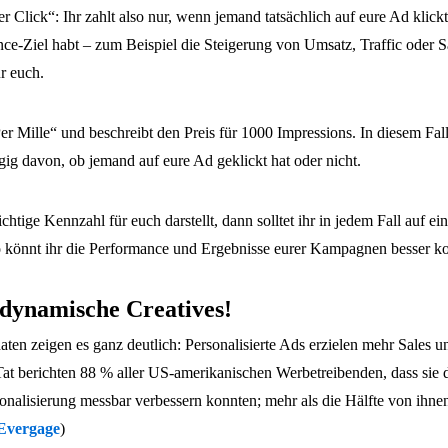
r Click“: Ihr zahlt also nur, wenn jemand tatsächlich auf eure Ad klick
nce-Ziel habt – zum Beispiel die Steigerung von Umsatz, Traffic oder S
ür euch.
r Mille“ und beschreibt den Preis für 1000 Impressions. In diesem Fall 
ig davon, ob jemand auf eure Ad geklickt hat oder nicht.
tige Kennzahl für euch darstellt, dann solltet ihr in jedem Fall auf ei
o könnt ihr die Performance und Ergebnisse eurer Kampagnen besser kon
 dynamische Creatives!
ten zeigen es ganz deutlich: Personalisierte Ads erzielen mehr Sales u
Tat berichten 88 % aller US-amerikanischen Werbetreibenden, dass sie 
alisierung messbar verbessern konnten; mehr als die Hälfte von ihnen 
Evergage
)