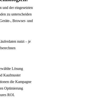
 und der eingesetzten
nden zu unterscheiden
 Geräte-, Browser- und
äuferdaten nutzt – je
r berechnen
gewählte Lösung
und Kaufmuster
rmationen die Kampagne
hen Optimierung
eures ROI.