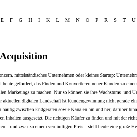
E
F
G
H
I
K
L
M
N
O
P
R
S
T
U
Acquisition
onzern, mittelständisches Unternehmen oder kleines Startup: Unternehm
 heute gefordert, das Finden und Konvertieren neuer Kunden zu eine
italen Marketings zu machen. Nur so können sie ihre Wachstums- und Um
der aktuellen digitalen Landschaft ist Kundengewinnung nicht gerade ei
n häufig zwischen Endgeräten sowie Kanälen hin und her; darüber hinau
en Inhalten ausgesetzt. Die richtigen Käufer zu finden und mit der rich
en – und zwar zu einem vernünftigen Preis – stellt heute eine große He