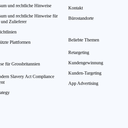
sum und rechtliche Hinweise
Kontakt
sum und rechtliche Hinweise für
Bürostandorte
 und Zulieferer
chtlinien
Beliebte Themen
ützte Plattformen
Retargeting
Kundengewinnung
se für Grossbritannien
Kunden-Targeting
ern Slavery Act Compliance
ent
App Advertising
rategy