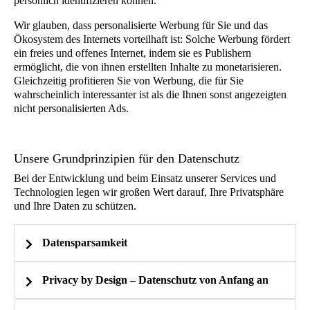
persönlich identifizieren können.
Wir glauben, dass personalisierte Werbung für Sie und das
Produkt A, weil der Benutzer mit der Criteo-ID
Ökosystem des Internets vorteilhaft ist: Solche Werbung fördert
123 während einer kürzlich stattgefundenen
ein freies und offenes Internet, indem sie es Publishern
Session Interesse daran gezeigt hat.
ermöglicht, die von ihnen erstellten Inhalte zu monetarisieren.
Gleichzeitig profitieren Sie von Werbung, die für Sie
Produkt B: Daran ist der Benutzer mit der Criteo-
wahrscheinlich interessanter ist als die Ihnen sonst angezeigten
ID 123 möglicherweise gleichfalls interessiert, da
nicht personalisierten Ads.
er sich bei einer kürzlich stattgefundenen Session
für Produkt A angesehen hat.
Unsere Grundprinzipien für den Datenschutz
Produkt C, weil dieses Produkt beliebt ist.
Bei der Entwicklung und beim Einsatz unserer Services und
Technologien legen wir großen Wert darauf, Ihre Privatsphäre
Wenn Sie die Criteo-Services deaktivieren, erhalten
und Ihre Daten zu schützen.
Sie keine personalisierten Ads von uns. Die
Werbefläche wird jedoch möglicherweise von
Datensparsamkeit
einem anderen Unternehmen gekauft, um Ihnen
personalisierte oder nicht personalisierte Werbung
anzuzeigen. Wenn Sie die Criteo-Services
Privacy by Design – Datenschutz von Anfang an
deaktivieren möchten,
klicken Sie hier
.