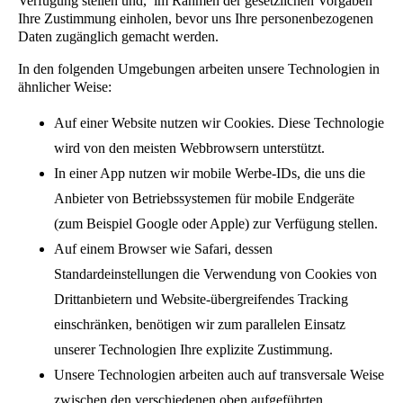
Verfügung stellen und, im Rahmen der gesetzlichen Vorgaben
Ihre Zustimmung einholen, bevor uns Ihre personenbezogenen
Beispiel für von Criteo gesammelte Daten:
Daten zugänglich gemacht werden.
Der Benutzer mit der Cookie-ID 123f94d8-a745-
In den folgenden Umgebungen arbeiten unsere Technologien in
ähnlicher Weise:
4f8b-a1d0-bf6fbbd60058 (kurz und bequem
einfach „Criteo ID 123“) hat sich am 1.1.2018
Auf einer Website nutzen wir Cookies. Diese Technologie
um 13:37 Uhr Produkt A angesehen, während er
wird von den meisten Webbrowsern unterstützt.
die Webseite www.beispiel-werbetreibender.de
In einer App nutzen wir mobile Werbe-IDs, die uns die
besuchte.
Anbieter von Betriebssystemen für mobile Endgeräte
(zum Beispiel Google oder Apple) zur Verfügung stellen.
Auf einem Browser wie Safari, dessen
Standardeinstellungen die Verwendung von Cookies von
Beispiel für solche aggregierten Daten:
Drittanbietern und Website-übergreifendes Tracking
einschränken, benötigen wir zum parallelen Einsatz
Im Allgemeinen haben Benutzer, die Produkt A
unserer Technologien Ihre explizite Zustimmung.
auf www.beispiel-werbetreibender.de gekauft
Unsere Technologien arbeiten auch auf transversale Weise
haben, auch Produkt B auf dieser Website gekauft.
zwischen den verschiedenen oben aufgeführten