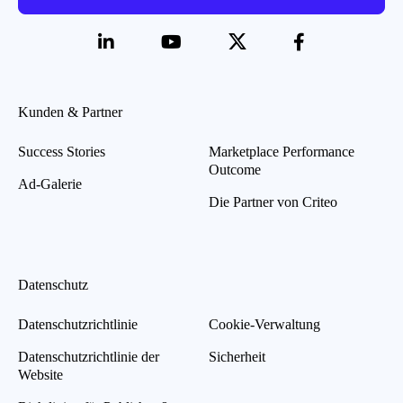
Network Advertising Initiative
Verhaltenskodizes der Network
Advertising Initiative (NAI)
Kunden & Partner
Success Stories
Marketplace Performance
Outcome
Ad-Galerie
IAB Europe
Die Partner von Criteo
IAB Europe Transparency &
Consent Framework
Datenschutz
Datenschutzrichtlinie
Cookie-Verwaltung
Datenschutzrichtlinie der
Sicherheit
Website