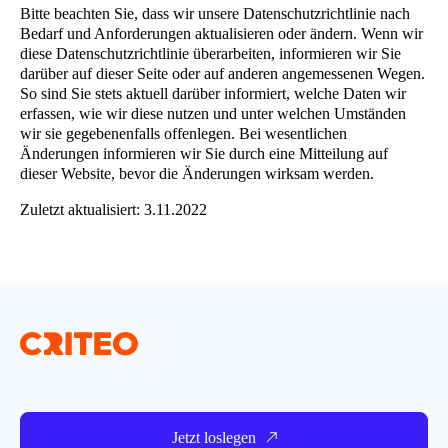
Produktlebenszyklus zu identifizieren und
Bitte beachten Sie, dass wir unsere Datenschutzrichtlinie nach
bereitzustellen, die es Nutzern ermöglichen, mehr
mobilen App. Dies dient dem alleinigen Zweck
Bedarf und Anforderungen aktualisieren oder ändern. Wenn wir
proaktiv zu mindern.
über unsere Dienste zu erfahren und ihnen zu
der Bereitstellung von Werbeanzeigen.
diese Datenschutzrichtlinie überarbeiten, informieren wir Sie
Das Datenschutzteam führt unternehmensweite
European Digital Advertising Alliance
widersprechen.
darüber auf dieser Seite oder auf anderen angemessenen Wegen.
Nicht änderbare IDs zu erfassen, wie Hardware-
Datenschutzschulungen durch, implementiert
So sind Sie stets aktuell darüber informiert, welche Daten wir
Vor dem Platzieren von Cookies oder dem Einsatz
Kennungen der Geräte, die Sie verwenden
Selbstregulierungsprinzipien der
erfassen, wie wir diese nutzen und unter welchen Umständen
Verhaltenskodizes und trägt einen wesentlichen
Europäischen Allianz für digitale Werbung (EDAA)
ähnlicher Technologien die Einwilligung der
(UDID- oder MAC-Adresse usw.)
wir sie gegebenenfalls offenlegen. Bei wesentlichen
Teil der Verantwortung dafür, dass wir
Änderungen informieren wir Sie durch eine Mitteilung auf
Benutzer zum Zwecke der Anzeige
Präzise Daten zu Ihrem geographischen Standort
dieser Website, bevor die Änderungen wirksam werden.
branchenführende Produkte und Services
personalisierter Werbung einzuholen.
in Echtzeit zu erfassen.
entwickeln.
Digital Advertising Alliance of Canada
Zuletzt aktualisiert: 3.11.2022
Wir überprüfen und dokumentieren regelmäßig
unsere internen Vorschriften, ändern
Selbstregulierungsgrundsätze der
gegebenenfalls bestehende Datenschutzrichtlinien
Digital Advertising Alliance of Canada (DAAC)
und setzen diese Richtlinien auch bei unseren
Abmelde-Plattform „YourOnlineChoices“ von
Partnern und Zulieferern durch.
DAAC
Jetzt loslegen