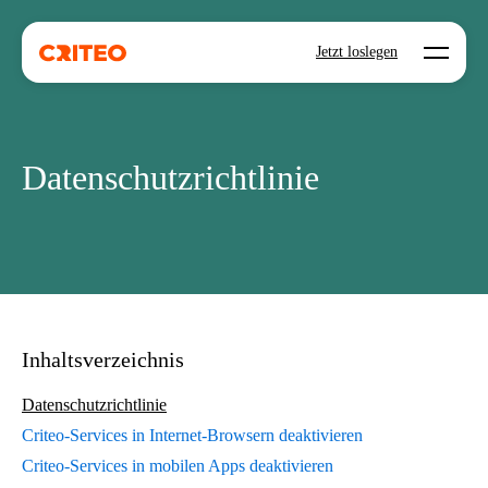
Open mo
Jetzt loslegen
Datenschutzrichtlinie
Inhaltsverzeichnis
Datenschutzrichtlinie
Criteo-Services in Internet-Browsern deaktivieren
Criteo-Services in mobilen Apps deaktivieren