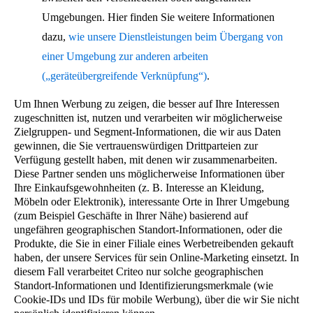
Außerdem ist das Produkt C auf dieser Website
Umgebungen. Hier finden Sie weitere Informationen
besonders beliebt.
dazu,
wie unsere Dienstleistungen beim Übergang von
einer Umgebung zur anderen arbeiten
(„geräteübergreifende Verknüpfung“)
.
Beispiel für von Criteo gesammelte Daten:
Um Ihnen Werbung zu zeigen, die besser auf Ihre Interessen
zugeschnitten ist, nutzen und verarbeiten wir möglicherweise
Der Benutzer mit der Criteo-ID 123 befindet sich
Zielgruppen- und Segment-Informationen, die wir aus Daten
gewinnen, die Sie vertrauenswürdigen Drittparteien zur
gerade auf der Website. Dort steht eine
Verfügung gestellt haben, mit denen wir zusammenarbeiten.
Werbefläche mit den folgenden Merkmalen
Diese Partner senden uns möglicherweise Informationen über
Ihre Einkaufsgewohnheiten (z. B. Interesse an Kleidung,
(Größe, Sichtbarkeit, usw.) zur Verfügung.
Möbeln oder Elektronik), interessante Orte in Ihrer Umgebung
(zum Beispiel Geschäfte in Ihrer Nähe) basierend auf
ungefähren geographischen Standort-Informationen, oder die
Produkte, die Sie in einer Filiale eines Werbetreibenden gekauft
haben, der unsere Services für sein Online-Marketing einsetzt. In
Beispiel für die von Criteo getroffene Entscheidung:
diesem Fall verarbeitet Criteo nur solche geographischen
Kauf der auf www.example-publisher.com verfügbaren
Standort-Informationen und Identifizierungsmerkmale (wie
Werbefläche, um darauf eine Ad mit den folgenden
Cookie-IDs und IDs für mobile Werbung), über die wir Sie nicht
Produkten auszuliefern: