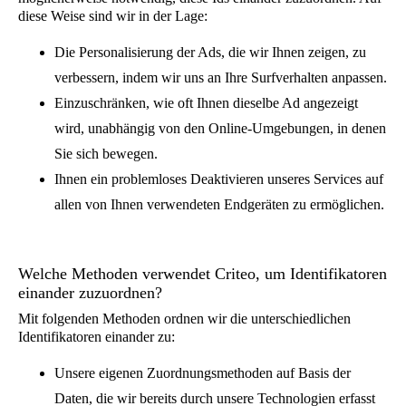
Webseite des Werbetreibenden zu besuchen, der
diese Weise sind wir in der Lage:
unsere Technologien einsetzt. Daten in Bezug auf
Die Personalisierung der Ads, die wir Ihnen zeigen, zu
seine Browser-Events wurden dabei mit dem
verbessern, indem wir uns an Ihre Surfverhalten anpassen.
Identifikator des diesem Browser zugeordneten
Einzuschränken, wie oft Ihnen dieselbe Ad angezeigt
Criteo-Cookies verknüpft.
wird, unabhängig von den Online-Umgebungen, in denen
Beispiel für von Criteo gesammelte Daten: Der
Sie sich bewegen.
Benutzer mit der Cookie-ID 123f94d8-a745-4f8b-
a1d0-bf6fbbd60058 (nennen wir diese aus
Ihnen ein problemloses Deaktivieren unseres Services auf
Bequemlichkeitsgründen einfach „Criteo ID
allen von Ihnen verwendeten Endgeräten zu ermöglichen.
123“) hat sich am 1.1.2018 um 13:37 Uhr
Produkt A angesehen, während er die Webseite
www.beispiel-werbetreibender.de besuchte.
Welche Methoden verwendet Criteo, um Identifikatoren
Mit seinem Smartphone besuchte der gleiche
einander zuzuordnen?
Nutzer anschließend die mobile App des gleichen
Mit folgenden Methoden ordnen wir die unterschiedlichen
Identifikatoren einander zu:
Werbetreibenden. Diese App nutzt gleichfalls
unsere Technologien. Die Daten zu seinen
Unsere eigenen Zuordnungsmethoden auf Basis der
Browser-Events wurden mit der mobilen Werbe-
Daten, die wir bereits durch unsere Technologien erfasst