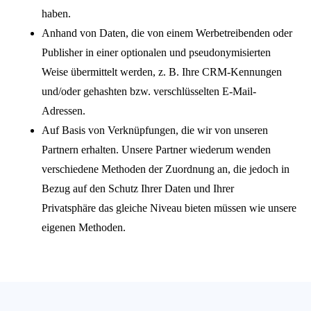
ID des von ihm verwendeten Smartphones
haben.
verknüpft.
Anhand von Daten, die von einem Werbetreibenden oder
Publisher in einer optionalen und pseudonymisierten
Beispiel für von Criteo gesammelte Daten: Der
Nutzer mit der mobilen Werbe-ID 456gf158-62jg-
Weise übermittelt werden, z. B. Ihre CRM-Kennungen
4bj9-5jv1-j25864789h0b (oder kurz: Mobile ID
und/oder gehashten bzw. verschlüsselten E-Mail-
456) kaufte am 2. Januar 2018 um 12:00 Uhr das
Produkt A über die App namens Beispiel-
Adressen.
Werbetreibender.
Auf Basis von Verknüpfungen, die wir von unseren
Partnern erhalten. Unsere Partner wiederum wenden
In diesem Beispiel weiß Criteo nicht, dass die
verschiedene Methoden der Zuordnung an, die jedoch in
Events in Verbindung mit Criteo ID 123 und
Bezug auf den Schutz Ihrer Daten und Ihrer
Mobile ID 456 sich auf den gleichen Nutzer
Privatsphäre das gleiche Niveau bieten müssen wie unsere
beziehen, da es sich um zwei unterschiedliche IDs
eigenen Methoden.
handelt.
Infolgedessen zeigt Criteo dem Nutzer mit der
Criteo-ID 123 Werbeanzeigen für Produkt A an,
obwohl er Produkt A bereits gekauft hat.