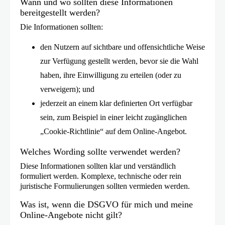
Wann und wo sollten diese Informationen
Marken und E-Commerce-Websites,
bereitgestellt werden?
ihre Werbung für Produkte und
Die Informationen sollten:
Dienstleistungen auf Ihrer Website
den Nutzern auf sichtbare und offensichtliche Weise
auszuspielen.
zur Verfügung gestellt werden, bevor sie die Wahl
Für Advertiser und Publisher, die
haben, ihre Einwilligung zu erteilen (oder zu
Daten mit Criteo zum Zwecke der
verweigern); und
geräteübergreifenden Verknüpfung
jederzeit an einem klar definierten Ort verfügbar
teilen, z. B. Advertiser, die Daten in
sein, zum Beispiel in einer leicht zugänglichen
den Criteo Shopper Graph
„Cookie-Richtlinie“ auf dem Online-Angebot.
einspeisen: Sie können Daten, z. B.
Welches Wording sollte verwendet werden?
technische Identifikatoren, die aus
den Registrierungsdaten der Nutzer
Diese Informationen sollten klar und verständlich
formuliert werden. Komplexe, technische oder rein
auf Ihrer Website oder Ihrem CRM-
juristische Formulierungen sollten vermieden werden.
System stammen, an Ihre
Was ist, wenn die DSGVO für mich und meine
Werbepartner weitergeben. So
Online-Angebote nicht gilt?
können die Partner Geräte oder