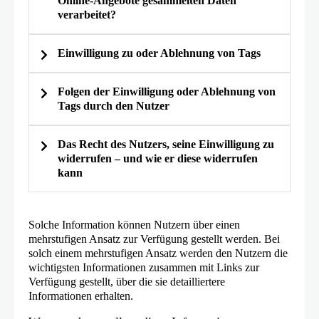
Online-Angebote gesammelten Daten
verarbeitet?
Datenschutzrichtlinie
Einwilligung zu oder Ablehnung von Tags
Folgen der Einwilligung oder Ablehnung von
Tags durch den Nutzer
Das Recht des Nutzers, seine Einwilligung zu
widerrufen – und wie er diese widerrufen
kann
Wenn Sie ein Advertiser sind: Die
Datenverarbeitung ermöglicht Ihnen,
Solche Information können Nutzern über einen
Werbung für Ihre Produkte und/oder
mehrstufigen Ansatz zur Verfügung gestellt werden. Bei
solch einem mehrstufigen Ansatz werden den Nutzern die
Dienstleistungen auf Websites und
wichtigsten Informationen zusammen mit Links zur
Apps von Drittanbietern zu schalten.
Criteo-
Verfügung gestellt, über die sie detailliertere
Datenschutzrichtlinie
Wenn Sie ein Publisher sind: Die
Informationen erhalten.
Datenverarbeitung ermöglicht