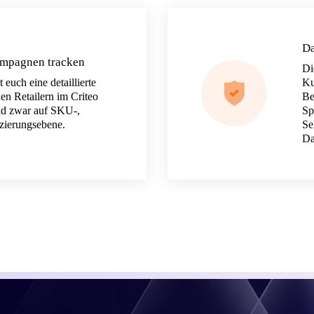
Da
ampagnen tracken
Di
 euch eine detaillierte
Ku
den Retailern im Criteo
Be
nd zwar auf SKU-,
Sp
tzierungsebene.
Se
Da