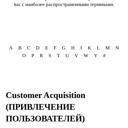
вас с наиболее распространенными терминами.
A
B
C
D
E
F
G
H
I
K
L
M
N
O
P
R
S
T
U
V
W
Y
#
Customer Acquisition
(ПРИВЛЕЧЕНИЕ
ПОЛЬЗОВАТЕЛЕЙ)