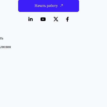
Начать работу
ть
нклюзия