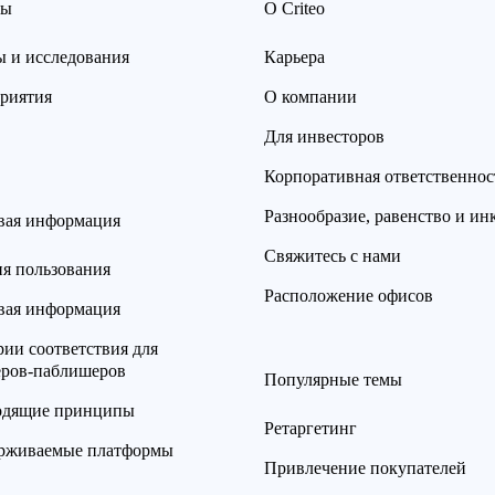
сы
О Criteo
ы и исследования
Карьера
риятия
О компании
Для инвесторов
Корпоративная ответственнос
Разнообразие, равенство и и
вая информация
Свяжитесь с нами
ия пользования
Расположение офисов
вая информация
ии соответствия для
еров-паблишеров
Популярные темы
одящие принципы
Ретаргетинг
рживаемые платформы
Привлечение покупателей