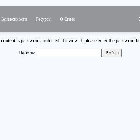
Возможности
Ресурсы
О Criteo
 content is password-protected. To view it, please enter the password b
Пароль: