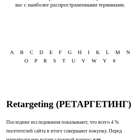
вас с наиболее распространенными терминами.
A
B
C
D
E
F
G
H
I
K
L
M
N
O
P
R
S
T
U
V
W
Y
#
Retargeting (РЕТАРГЕТИНГ)
Последние исследования показывают, что всего 4 %
посетителей сайта в итоге совершают покупку. Перед
маркетологами встает сложный вопрос:
к
ак