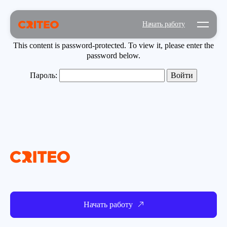
Open mo
Начать работу
This content is password-protected. To view it, please enter the
password below.
Пароль:
Начать работу