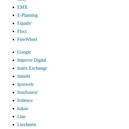
EMX
E-Planning
Equativ
Fluct
FreeWheel
Google
Improve Digital
Index Exchange
Inmobi
Iponweb
IronSource
Ividence
kakao
Line
LiveIntent