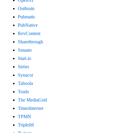
OpenAI
Outbrain
Pubmatic
PubNative
RevContent
Sharethrough
Smaato
Start.io
Ströer
Synacor
Taboola
Teads
The MediaGrid
TimesInternet
TPMN
Triplelift