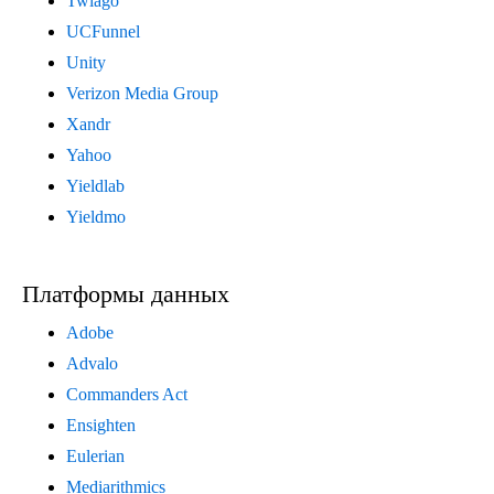
Twiago
UCFunnel
Unity
Verizon Media Group
Xandr
Yahoo
Yieldlab
Yieldmo
Платформы данных
Adobe
Advalo
Commanders Act
Ensighten
Eulerian
Mediarithmics