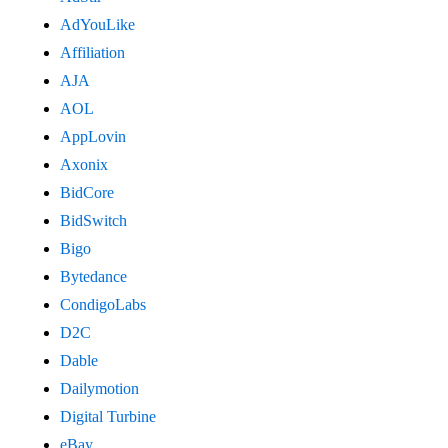
AdYouLike
Affiliation
AJA
AOL
AppLovin
Axonix
BidCore
BidSwitch
Bigo
Bytedance
CondigoLabs
D2C
Dable
Dailymotion
Digital Turbine
eBay