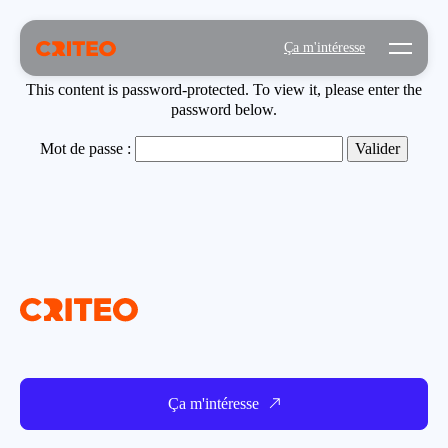
Open mo
Ça m'intéresse
This content is password-protected. To view it, please enter the
password below.
Mot de passe :
Ça m'intéresse