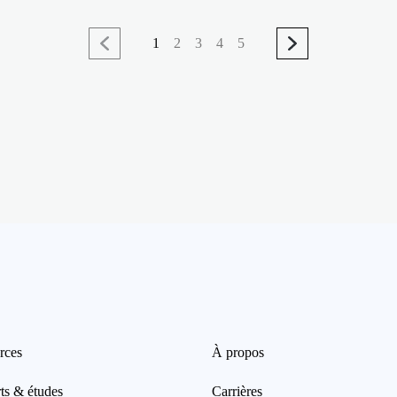
1
2
3
4
5
rces
À propos
ts & études
Carrières