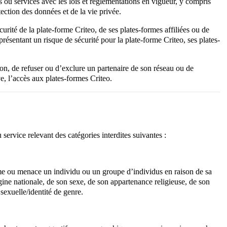
s ou services avec les lois et réglementations en vigueur, y compris
otection des données et de la vie privée.
urité de la plate-forme Criteo, de ses plates-formes affiliées ou de
e présentant un risque de sécurité pour la plate-forme Criteo, ses plates-
étion, de refuser ou d’exclure un partenaire de son réseau ou de
e, l’accès aux plates-formes Criteo.
service relevant des catégories interdites suivantes :
ame ou menace un individu ou un groupe d’individus en raison de sa
gine nationale, de son sexe, de son appartenance religieuse, de son
sexuelle/identité de genre.