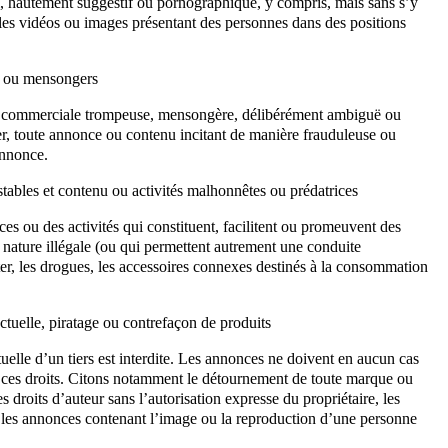
l, hautement suggestif ou pornographique, y compris, mais sans s’y
et les vidéos ou images présentant des personnes dans des positions
ux ou mensongers
ue commerciale trompeuse, mensongère, délibérément ambiguë ou
er, toute annonce ou contenu incitant de manière frauduleuse ou
annonce.
estables et contenu ou activités malhonnêtes ou prédatrices
ces ou des activités qui constituent, facilitent ou promeuvent des
e nature illégale (ou qui permettent autrement une conduite
er, les drogues, les accessoires connexes destinés à la consommation
ectuelle, piratage ou contrefaçon de produits
ctuelle d’un tiers est interdite. Les annonces ne doivent en aucun cas
t ces droits. Citons notamment le détournement de toute marque ou
s droits d’auteur sans l’autorisation expresse du propriétaire, les
et les annonces contenant l’image ou la reproduction d’une personne