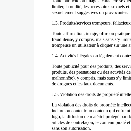
Toute publicité ou image à caractère sexue
limiter, la nudité, les accessoires sexuels 
sexuellement suggestives ou provocantes.
1.3. Produits/services trompeurs, fallacie
Toute affirmation, image, offre ou pratiq
frauduleuse, y compris, mais sans s’y limit
trompeuse un utilisateur à cliquer sur une 
1.4. Activités illégales ou légalement cont
Toute publicité pour des produits, des servi
produits, des prestations ou des activités d
malhonnête), y compris, mais sans s’y limit
de drogues et les faux documents.
1.5. Violation des droits de propriété intell
La violation des droits de propriété intelle
inclure ou contenir un contenu qui enfrein
logo, la diffusion de matériel protégé par de
articles de contrefaçon, le contenu piraté 
sans son autorisation.