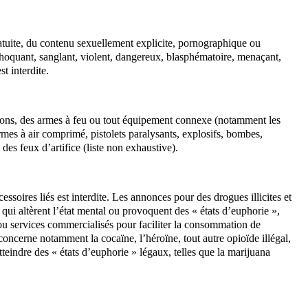
ratuite, du contenu sexuellement explicite, pornographique ou
choquant, sanglant, violent, dangereux, blasphématoire, menaçant,
t interdite.
itions, des armes à feu ou tout équipement connexe (notamment les
 armes à air comprimé, pistolets paralysants, explosifs, bombes,
des feux d’artifice (liste non exhaustive).
ssoires liés est interdite. Les annonces pour des drogues illicites et
qui altèrent l’état mental ou provoquent des « états d’euphorie »,
 ou services commercialisés pour faciliter la consommation de
on concerne notamment
la
cocaïne, l’héroïne, tout autre opioïde illégal,
teindre des « états d’euphorie » légaux, telles que la marijuana