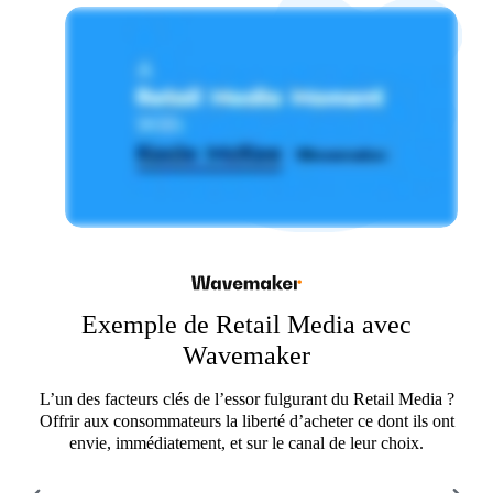
Exemple de Retail Media avec Reprise
Exemple de Retail Media avec
Exemple de Retail Media avec Tinuiti
Wavemaker
Digital
Le Retail Media prend tout son sens lorsque l’expérience d’achat
en ligne est associée à des données exploitables.
L’un des facteurs clés de l’essor fulgurant du Retail Media ?
Le commerce en ligne et le Retail Media boostent les
conversions tout en offrant de la visibilité aux marques et aux
Offrir aux consommateurs la liberté d’acheter ce dont ils ont
envie, immédiatement, et sur le canal de leur choix.
produits dans l’upper-funnel.