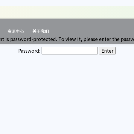
资源中心
关于我们
nt is password-protected. To view it, please enter the pass
Password: