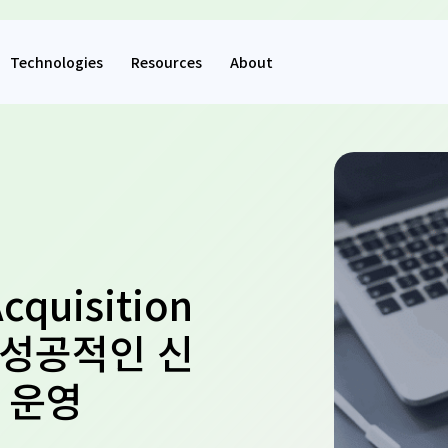
Technologies
Resources
About
quisition
 성공적인 신
 운영