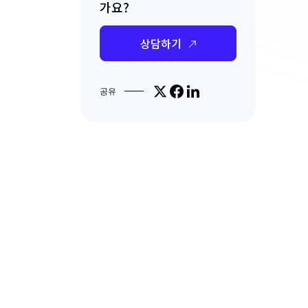
가요?
상담하기
Share on X
Share on Facebook
Share on LinkedIn
공유