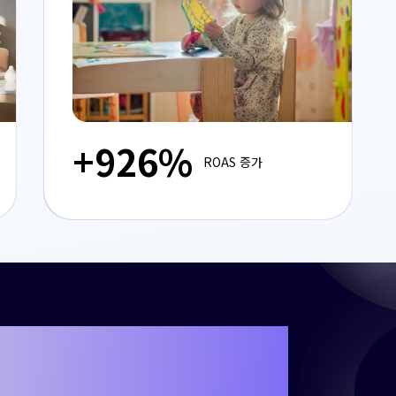
+926%​
ROAS 증가
해 나만의 성공 사