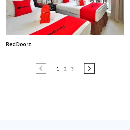
RedDoorz
1
2
3