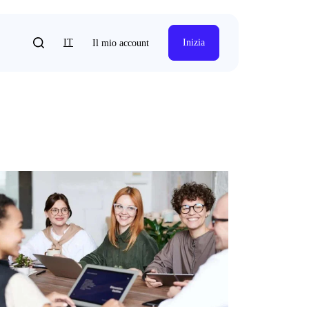
IT
Inizia
Il mio account