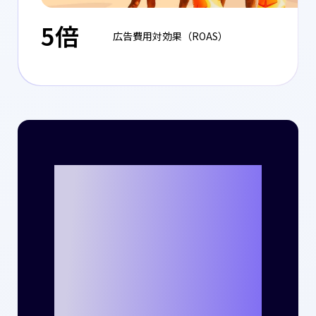
5倍
広告費用対効果（ROAS）
Criteoととも
に、貴社のビジ
ネスで新たな成
功事例を生み出