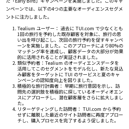
た「Early Bird」キャンペーンを実施しました。このキャ
ンペーンでは、以下の4つの主要なオーディエンスセグメ
ントに注力しました。
Tealium ユーザー： 過去に TUI.com で少なくとも
1回の旅行を予約した既存顧客を対象に、旅行の思
い出を呼び起こし、次回の旅行予約を促すキャンペ
ーンを実施しました。このアプローチにより80%の
マッチング率を達成し、顧客データの大部分が効果
的に活用されることが実証されました。
類似予約者：Tealium のオーディエンスデータを
活用してこのセグメントをモデル化し、新たな見込
み顧客をターゲットに TUI のサービスと夏のキャ
ンペーンの認知度向上を図りました。
積極的な旅行計画者： 早期に旅行意図を示し、訪
問先の選択肢を積極的に探しているオーディオエン
スにアプローチし、潜在顧客層をさらに拡大しまし
た。
リターゲティングした訪問者： TUI.com から予約
せずに離脱した最近のサイト訪問者に再度アプロー
チし、購入プロセスを完了するよう促しました。