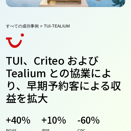
すべての成功事例
>
TUI-TEALIUM
TUI、Criteo および
Tealium との協業によ
り、早期予約客による収
益を拡大
+40%
+10%
-60%
ROAS
収益
CPC