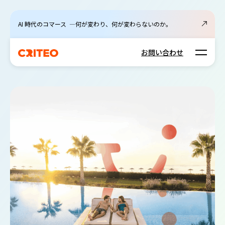
AI 時代のコマース ―何が変わり、何が変わらないのか。
Open m
お問い合わせ