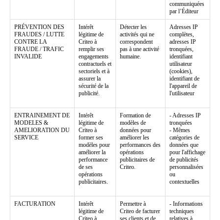
communiquées
par l’Éditeur
PRÉVENTION DES
Intérêt
Détecter les
Adresses IP
FRAUDES / LUTTE
légitime de
activités qui ne
complètes,
CONTRE LA
Criteo à
correspondent
adresses IP
FRAUDE / TRAFIC
remplir ses
pas à une activité
tronquées,
INVALIDE
engagements
humaine.
identifiant
contractuels et
utilisateur
sectoriels et à
(cookies),
assurer la
identifiant de
sécurité de la
l'appareil de
publicité.
l'utilisateur
ENTRAINEMENT DE
Intérêt
Formation de
- Adresses IP
MODELES &
légitime de
modèles de
tronquées
AMELIORATION DU
Criteo à
données pour
- Mêmes
SERVICE
former ses
améliorer les
catégories de
modèles pour
performances des
données que
améliorer la
opérations
pour l'affichage
performance
publicitaires de
de publicités
de ses
Criteo.
personnalisées
opérations
ou
publicitaires.
contextuelles
FACTURATION
Intérêt
Permettre à
- Informations
légitime de
Criteo de facturer
techniques
Criteo à
ses clients et de
relatives à