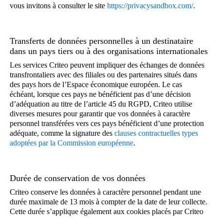
Adresse URL du site Web ou nom de l’application
vous invitons à consulter le site
https://privacysandbox.com/
.
Utilisation d’un bloqueur de publicité
Exemples :
de l’Éditeur
Caractéristiques de l’espace publicitaire
L’adresse IP utilisée pour consulter un site Web
Transferts de données personnelles à un destinataire
(dimension, visibilité, etc.)
provient des États-Unis.
dans un pays tiers ou à des organisations internationales
Données concernant votre connexion Internet
L’adresse IP utilisée pour consulter un site Web
Les services Criteo peuvent impliquer des échanges de données
provient de New York.
Adresse IP tronquée
transfrontaliers avec des filiales ou des partenaires situés dans
des pays hors de l’Espace économique européen. Le cas
Le produit ABC a été acheté par l’utilisateur
Exemple : 91.199.242
(dernier octet supprimé)
échéant, lorsque ces pays ne bénéficient pas d’une décision
Données relatives à votre connexion Internet
Criteo UID=13278a5c-3997-4b97-826d-
d’adéquation au titre de l’article 45 du RGPD, Criteo utilise
19609eecb975 dans le magasin 123 de
diverses mesures pour garantir que vos données à caractère
Adresse IP tronquée
personnel transférées vers ces pays bénéficient d’une protection
l’Annonceur XYZ
adéquate, comme la signature des
clauses contractuelles types
adoptées par la Commission européenne
.
Événements de navigation
Criteo n’utilise jamais votre adresse IP complète
pour personnaliser les publicités diffusées.
Durée de conservation de vos données
Données relatives à l’utilisation d’un site web ou
d’une application mobile
Criteo conserve les données à caractère personnel pendant une
durée maximale de 13 mois à compter de la date de leur collecte.
Exemples :
produits que vous avez consultés,
Cette durée s’applique également aux cookies placés par Criteo