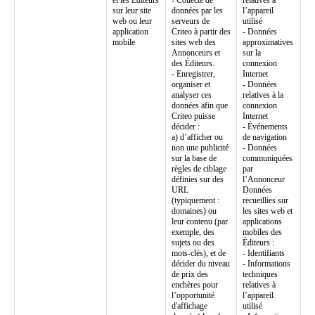
et les Éditeurs
- Collecte de
relatives à
sur leur site
données par les
l’appareil
web ou leur
serveurs de
utilisé
application
Criteo à partir des
- Données
mobile
sites web des
approximatives
Annonceurs et
sur la
des Éditeurs.
connexion
- Enregistrer,
Internet
organiser et
- Données
analyser ces
relatives à la
données afin que
connexion
Criteo puisse
Internet
décider :
- Événements
a) d’afficher ou
de navigation
non une publicité
- Données
sur la base de
communiquées
règles de ciblage
par
définies sur des
l’Annonceur
URL
Données
(typiquement :
recueillies sur
domaines) ou
les sites web et
leur contenu (par
applications
exemple, des
mobiles des
sujets ou des
Éditeurs :
mots-clés), et de
- Identifiants
décider du niveau
- Informations
de prix des
techniques
enchères pour
relatives à
l’opportunité
l’appareil
d'affichage
utilisé