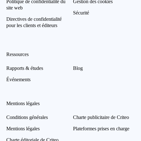
Politique de confidentialité du
Gestion des cookies
Exemple : 6D93078A-8259-4BA4-AE5B-
site web
76104861E7DC
Sécurité
Directives de confidentialité
Numéros de téléphone hachés
pour les clients et éditeurs
Adresses e-mail hachées
Les adresses électroniques transmises par les
Ressources
Annonceurs sont soumises à des méthodes de
pseudonymisation pour les transformer de manière
Rapports & études
irréversible en une série de caractères. Une fois
Blog
pseudonymisée, l’adresse nom@email.com devient
Événements
par exemple
98307a5ba02fa1072b8792f743bd8b5151360556b
8e5a6120fa9a04ae02c88c0.
Mentions légales
Conditions générales
Charte publicitaire de Criteo
Mentions légales
Plateformes prises en charge
Charte éditoriale de Criteo