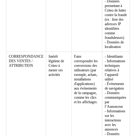
- Données
permettant à
Criteo de lutter
contre la fraude
(ex : liste des
adresses IP
identifiées
comme
frauduleuses)
- Données de
localisation
CORRESPONDANCE
Intérêt
Faire
- Identifiants
DES VENTES /
légitime de
correspondre les
- Informations
ATTRIBUTION
Criteo à
conversions des
techniques
mener ses
utilisateurs (par
relatives à
activités
exemple, achats,
l’appareil
installations
utilisé
d'applications)
- Événements
aux événements
de navigation
de la campagne,
- Données
comme les clics
communiquées
et les affichages.
par
l’Annonceur
- Informations
sur les
interactions
avec les
annonces
- Données