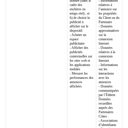
donnée (dans le
- Informations
cadre des
relatives à
enchères en
l’annonce sur
temps réel) ; et
les propriétés
b) de choisir la
du Client ou du
publicité à
Partenaire
afficher sur le
- Données
dispositif.
approximatives
- Acheter un
sur la
espace
connexion
publicitaire
Internet
- Afficher des
- Données
publicités
relatives à la
contextuelles sur
connexion
les sites web et
Internet
les applications
- Informations
mobiles
sur les
- Mesurer les
interactions
performances des
avec les
annonces
annonces
affichées
- Données
communiquées
par l’Éditeur
Données
recueillies
auprès des
Partenaires
Criteo :
- Associations
d’identifiants