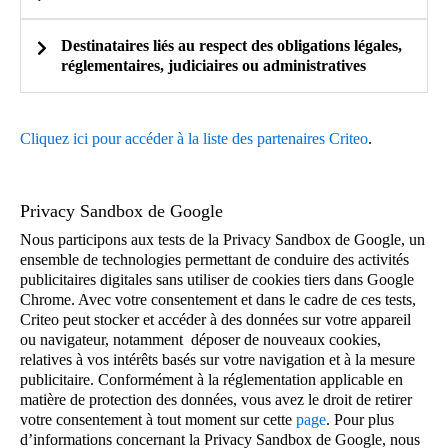
identifié).
Chaîne user-agent de votre navigateur, c’est-à-dire
la série de caractères envoyés par votre navigateur
Destinataires liés au respect des obligations légales,
au serveur du site Web consulté pour
réglementaires, judiciaires ou administratives
communiquer des informations sur le type
Informations techniques relatives à l’appareil utilisé
d’appareil utilisé (smartphone, ordinateur, etc.) et
En savoir plus
Cliquez ici pour accéder à la liste des partenaires Criteo
.
le système d’exploitation de votre appareil
Chaîne user-agent de votre navigateur, c’est-à-dire
(version, langue, date et heure du système, etc.)
la série de caractères envoyés par votre navigateur
Privacy Sandbox de Google
Données permettant de lutter contre la fraude
au serveur du site Web consulté pour
Exemple : Mozilla/5.0 (Windows NT 10.0; Win64;
x64) AppleWebKit/537.36 (KHTML, like Gecko)
Nous participons aux tests de la Privacy Sandbox de Google, un
communiquer des informations sur le type
Exemple :
Chrome/71.0.3578.98 Safari/537.36
ensemble de technologies permettant de conduire des activités
d’appareil utilisé (smartphone, ordinateur, etc.) et
publicitaires digitales sans utiliser de cookies tiers dans Google
Liste d’adresses IP tronquées associées à des
Utilisation d’un bloqueur de publicité
le système d’exploitation de votre appareil
Chrome. Avec votre consentement et dans le cadre de ces tests,
activités frauduleuses.
Criteo peut stocker et accéder à des données sur votre appareil
(version, langue, date et heure du système, etc.)
ou navigateur, notamment déposer de nouveaux cookies,
relatives à vos intérêts basés sur votre navigation et à la mesure
Mozilla/5.0 (Windows NT 10.0; Win64; x64)
publicitaire. Conformément à la réglementation applicable en
AppleWebKit/537.36 (KHTML, like Gecko)
Informations relatives à l’annonce sur le site Web ou
matière de protection des données, vous avez le droit de retirer
Chrome/71.0.3578.98 Safari/537.36
l’application de l’Éditeur
votre consentement à tout moment sur cette
page
. Pour plus
Chrome/71.0.3578.98 Safari/537.36
Données de localisation
d’informations concernant la Privacy Sandbox de Google, nous