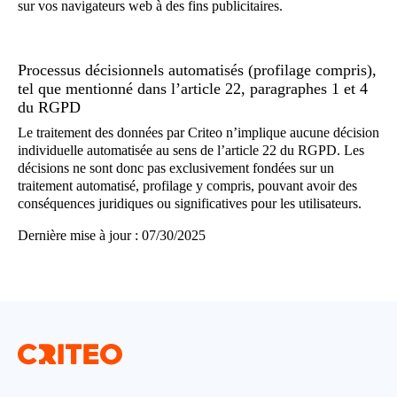
placés dans votre panier et achetés
sur vos navigateurs web à des fins publicitaires.
Cliquez ici pour accéder à la liste des partenaires Criteo
Criteo recueille également la date et l’heure de
Données communiquées par l’Éditeur (facultatif)
chaque événement de navigation, l’URL de la page
Processus décisionnels automatisés (profilage compris),
ou le nom de l’application sur laquelle il a eu lieu.
tel que mentionné dans l’article 22, paragraphes 1 et 4
Numéros de téléphone hachés
du RGPD
Adresses e-mail hachées
Adresse IP
Le traitement des données par Criteo n’implique aucune décision
individuelle automatisée au sens de l’article 22 du RGPD. Les
Exemple : 91.199.242.236
décisions ne sont donc pas exclusivement fondées sur un
Les adresses électroniques transmises par les
traitement automatisé, profilage y compris, pouvant avoir des
Annonceurs sont soumises à des méthodes de
conséquences juridiques ou significatives pour les utilisateurs.
pseudonymisation pour les transformer de manière
irréversible en une série de caractères. Une fois
Dernière mise à jour : 07/30/2025
pseudonymisée, l’adresse nom@email.com devient
par exemple
Informations sur vos interactions avec les annonces
98307a5ba02fa1072b8792f743bd8b5151360556b
Données nécessaires à la prévention des fraudes et à
8e5a6120fa9a04ae02c88c0.
lutte contre la fraude
Nombre d’annonces qui vous ont été présentées
Façon dont vous avez interagi avec les annonces
Adresse IP complète
(visualisation, clic)
Exemple : 91.199.242.236