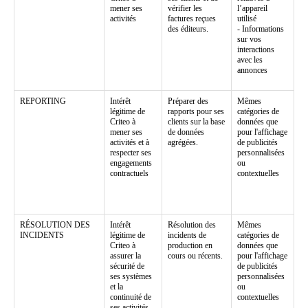
mener ses
vérifier les
l’appareil
activités
factures reçues
utilisé
des éditeurs.
- Informations
sur vos
interactions
avec les
annonces
REPORTING
Intérêt
Préparer des
Mêmes
légitime de
rapports pour ses
catégories de
Criteo à
clients sur la base
données que
mener ses
de données
pour l'affichage
activités et à
agrégées.
de publicités
respecter ses
personnalisées
engagements
ou
contractuels
contextuelles
RÉSOLUTION DES
Intérêt
Résolution des
Mêmes
INCIDENTS
légitime de
incidents de
catégories de
Criteo à
production en
données que
assurer la
cours ou récents.
pour l'affichage
sécurité de
de publicités
ses systèmes
personnalisées
et la
ou
continuité de
contextuelles
ses activités