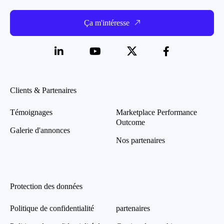
Ça m'intéresse
Données nécessaires à la prévention des fraudes et à
lutte contre la fraude
Adresse IP
Exemple : 91.199.242.236
Clients & Partenaires
Données communiquées par l’Annonceur
Témoignages
Identifiant CRM que l’Annonceur vous a attribué
Marketplace Performance
Outcome
dans son propre logiciel de gestion de la relation
Galerie d'annonces
client
Nos partenaires
Toute autre donnée utilisée par l’Annonceur (ex :
date de voyage, coût)
Événements enregistrés en magasin
Protection des données
Identifiant publicitaire de votre smartphone (IDFA
Politique de confidentialité
partenaires
pour Iphone et AAID pour Android, par exemple)