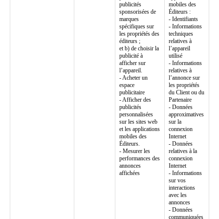
publicités
mobiles des
sponsorisées de
Éditeurs :
marques
- Identifiants
spécifiques sur
- Informations
les propriétés des
techniques
éditeurs ;
relatives à
et b) de choisir la
l’appareil
publicité à
utilisé
afficher sur
- Informations
l’appareil.
relatives à
- Acheter un
l’annonce sur
espace
les propriétés
publicitaire
du Client ou du
- Afficher des
Partenaire
publicités
- Données
personnalisées
approximatives
sur les sites web
sur la
et les applications
connexion
mobiles des
Internet
Éditeurs.
- Données
- Mesurer les
relatives à la
performances des
connexion
annonces
Internet
affichées
- Informations
sur vos
interactions
avec les
annonces
- Données
communiquées