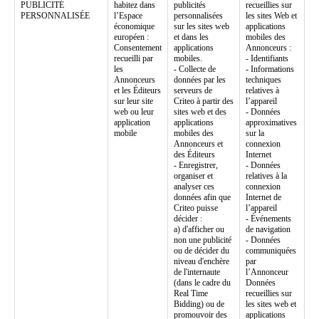
PUBLICITÉ
habitez dans
publicités
recueillies sur
PERSONNALISÉE
l’Espace
personnalisées
les sites Web et
économique
sur les sites web
applications
européen :
et dans les
mobiles des
Consentement
applications
Annonceurs :
recueilli par
mobiles.
- Identifiants
les
- Collecte de
- Informations
Annonceurs
données par les
techniques
et les Éditeurs
serveurs de
relatives à
sur leur site
Criteo à partir des
l’appareil
web ou leur
sites web et des
- Données
application
applications
approximatives
mobile
mobiles des
sur la
Annonceurs et
connexion
des Éditeurs
Internet
- Enregistrer,
- Données
organiser et
relatives à la
analyser ces
connexion
données afin que
Internet de
Criteo puisse
l’appareil
décider :
- Événements
a) d'afficher ou
de navigation
non une publicité
- Données
ou de décider du
communiquées
niveau d'enchère
par
de l'internaute
l’Annonceur
(dans le cadre du
Données
Real Time
recueillies sur
Bidding) ou de
les sites web et
promouvoir des
applications