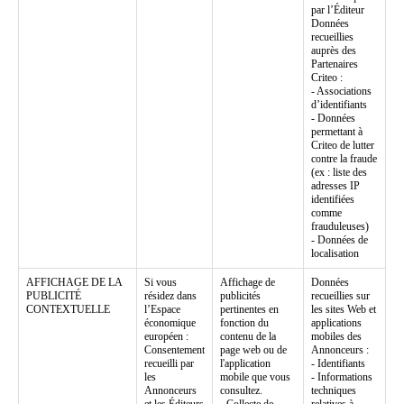
par l’Éditeur
Données
recueillies
auprès des
Partenaires
Criteo :
- Associations
d’identifiants
- Données
permettant à
Criteo de lutter
contre la fraude
(ex : liste des
adresses IP
identifiées
comme
frauduleuses)
- Données de
localisation
AFFICHAGE DE LA
Si vous
Affichage de
Données
PUBLICITÉ
résidez dans
publicités
recueillies sur
CONTEXTUELLE
l’Espace
pertinentes en
les sites Web et
économique
fonction du
applications
européen :
contenu de la
mobiles des
Consentement
page web ou de
Annonceurs :
recueilli par
l'application
- Identifiants
les
mobile que vous
- Informations
Annonceurs
consultez.
techniques