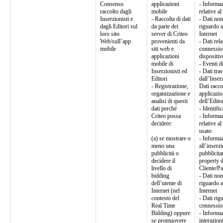
Consenso
applicazioni
- Informaz
raccolto dagli
mobile
relative al
Inserzionisti e
- Raccolta di dati
- Dati non
dagli Editori sul
da parte dei
riguardo a
loro sito
server di Criteo
Internet
Web/sull’app
provenienti da
- Dati rela
mobile
siti web e
connession
applicazioni
dispositiv
mobile di
- Eventi d
Inserzionisti ed
- Dati tra
Editori
dall’Inser
- Registrazione,
Dati racco
organizzazione e
applicazio
analisi di questi
dell’Edito
dati perché
- Identific
Criteo possa
- Informaz
decidere:
relative al
usato
(a) se mostrare o
- Informaz
meno una
all’inserz
pubblicità o
pubblicita
decidere il
property d
livello di
Cliente/Pa
bidding
- Dati non
dell’utente di
riguardo a
Internet (nel
Internet
contesto del
- Dati rig
Real Time
connessio
Bidding) oppure
- Informaz
se promuovere
interazion