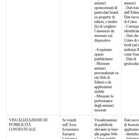
annunci
annunci
sponsorizzati di
- Dati tra
particolari brand
dall’Edito
su property di
Dati racco
editori; e inoltre
di Criteo
(b) di scegliere
- Corrisp
l’annuncio da
identificat
mostrare sul
- Dati ch
dispositivo
Criteo di 
frodi (ad 
- Acquistare
indirizzi 
spazio
come frau
pubblicitario
- Dati di
- Mostrare
geolocali
annunci
personalizzati su
siti Web di
Editori e da
applicazioni
mobile
- Misurare la
performance
degli annunci
mostrati
VISUALIZZAZIONE DI
Se risiedi
Visualizzazione
Dati racco
PUBBLICITÀ
nell’Area
di pubblicità
di Inserzi
CONTESTUALE
Economica
rilevante in base
applicazio
Europea:
alla pagina Web
- Identific
Consenso
o l’app mobile
- Informaz