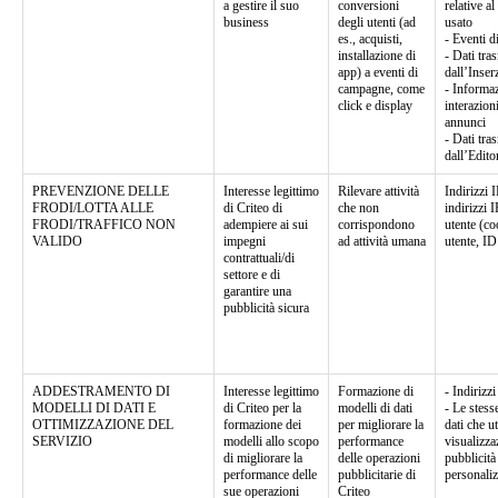
a gestire il suo
conversioni
relative al
business
degli utenti (ad
usato
es., acquisti,
- Eventi d
installazione di
- Dati tra
app) a eventi di
dall’Inser
campagne, come
- Informaz
click e display
interazion
annunci
- Dati tra
dall’Edito
PREVENZIONE DELLE
Interesse legittimo
Rilevare attività
Indirizzi 
FRODI/LOTTA ALLE
di Criteo di
che non
indirizzi I
FRODI/TRAFFICO NON
adempiere ai sui
corrispondono
utente (co
VALIDO
impegni
ad attività umana
utente, ID
contrattuali/di
settore e di
garantire una
pubblicità sicura
ADDESTRAMENTO DI
Interesse legittimo
Formazione di
- Indirizzi
MODELLI DI DATI E
di Criteo per la
modelli di dati
- Le stess
OTTIMIZZAZIONE DEL
formazione dei
per migliorare la
dati che u
SERVIZIO
modelli allo scopo
performance
visualizza
di migliorare la
delle operazioni
pubblicità
performance delle
pubblicitarie di
personaliz
sue operazioni
Criteo