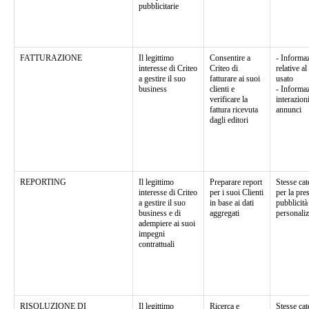
pubblicitarie
FATTURAZIONE
Il legittimo
Consentire a
- Informaz
interesse di Criteo
Criteo di
relative al
a gestire il suo
fatturare ai suoi
usato
business
clienti e
- Informaz
verificare la
interazion
fattura ricevuta
annunci
dagli editori
REPORTING
Il legittimo
Preparare report
Stesse cat
interesse di Criteo
per i suoi Clienti
per la pre
a gestire il suo
in base ai dati
pubblicità
business e di
aggregati
personaliz
adempiere ai suoi
impegni
contrattuali
RISOLUZIONE DI
Il legittimo
Ricerca e
Stesse cat