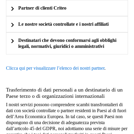
Esempio: ae3601c5-315d-3600-715e-
b8e5a6120fa9a04ae02c88c0 appartengono alla
Partner di clienti Criteo
cd853ed01d3a
stessa persona, anche se questa persona non può
Informazioni tecniche relative al dispositivo che utilizzi
essere identificata.
Stringa utente-agente del tuo browser (cioè una
Le nostre società controllate e i nostri affiliati
serie di caratteri inviati dal tuo browser al server
del sito Web che stai visitando per comunicare
Destinatari che devono conformarsi agli obblighi
Informazioni tecniche relative al dispositivo che utilizzi
legali, normativi, giuridici o amministrativi
informazioni sul tipo di dispositivo che stai
Stringa utente-agente del tuo browser (cioè una
utilizzando (smartphone, computer, ecc.) e il
Per saperne di più
serie di caratteri inviati dal tuo browser al server
sistema operativo del tuo dispositivo (versione,
Clicca qui per visualizzare l’elenco dei nostri partner
.
del sito Web che stai visitando per comunicare
lingua, data e ora del sistema, ecc.))
Dati che ci permettono di combattere contro la frode
informazioni sul tipo di dispositivo che stai
Esempio:
Esempio: Mozilla/5.0 (Windows NT 10.0; Win64;
utilizzando (smartphone, computer, ecc.) e il
Trasferimento di dati personali a un destinatario di un
x64) AppleWebKit/537.36 (KHTML, like Gecko)
Elenco di indirizzi IP troncati identificati come
Paese terzo o di organizzazioni internazionali
Chrome/71.0.3578.98 Safari/537.36
sistema operativo del tuo dispositivo (versione,
vettori di attività fraudolente.
I nostri servizi possono comprendere scambi transfrontalieri di
lingua, data e ora del sistema, ecc.))
Uso di un blocco della pubblicità
dati con società controllate o partner residenti in Paesi al di fuori
dell’Area Economica Europea. In tal caso, se questi Paesi non
Esempio: Mozilla/5.0 (Windows NT 10.0; Win64;
dispongono di una decisione di adeguatezza prevista
x64) AppleWebKit/537.36 (KHTML, come Gecko)
dall’articolo 45 del GDPR, noi adottiamo una serie di misure per
Chrome/71.0.3578.98 Safari/537.36