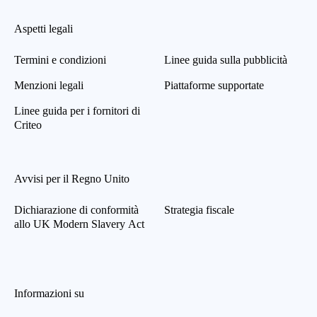
Numeri di telefono codificati
Indirizzi email codificati
Aspetti legali
Termini e condizioni
Linee guida sulla pubblicità
Gli indirizzi email trasmessi dagli Inserzionisti sono
soggetti a metodi di pseudonimizzazione per
Menzioni legali
Piattaforme supportate
trasformarli in modo irreversibile in una serie di
caratteri. Ad esempio, dopo la pseudonimizzazione,
Linee guida per i fornitori di
l’indirizzo nom@email.com diventerebbe
Criteo
98307a5ba02fa1072b8792f743bd8b5151360556b
8e5a6120fa9a04ae02c88c0.
Avvisi per il Regno Unito
Dichiarazione di conformità
Strategia fiscale
allo UK Modern Slavery Act
Informazioni su