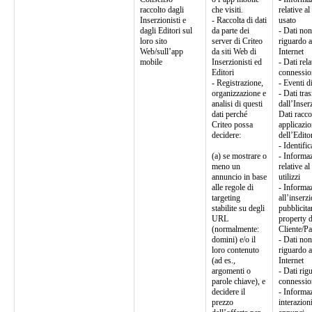
raccolto dagli
che visiti.
relative al
Inserzionisti e
- Raccolta di dati
usato
dagli Editori sul
da parte dei
- Dati non
loro sito
server di Criteo
riguardo a
Web/sull’app
da siti Web di
Internet
mobile
Inserzionisti ed
- Dati rela
Editori
connessio
- Registrazione,
- Eventi d
organizzazione e
- Dati tra
analisi di questi
dall’Inser
dati perché
Dati racco
Criteo possa
applicazio
decidere:
dell’Edito
- Identific
(a) se mostrare o
- Informaz
meno un
relative a
annuncio in base
utilizzi
alle regole di
- Informaz
targeting
all’inserz
stabilite su degli
pubblicita
URL
property d
(normalmente:
Cliente/Pa
domini) e/o il
- Dati non
loro contenuto
riguardo a
(ad es.,
Internet
argomenti o
- Dati rig
parole chiave), e
connessio
decidere il
- Informaz
prezzo
interazion