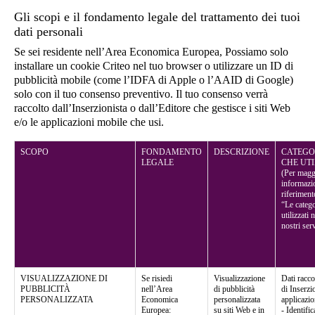
Gli scopi e il fondamento legale del trattamento dei tuoi
dati personali
Se sei residente nell’Area Economica Europea, Possiamo solo
installare un cookie Criteo nel tuo browser o utilizzare un ID di
pubblicità mobile (come l’IDFA di Apple o l’AAID di Google)
solo con il tuo consenso preventivo. Il tuo consenso verrà
raccolto dall’Inserzionista o dall’Editore che gestisce i siti Web
e/o le applicazioni mobile che usi.
SCOPO
FONDAMENTO
DESCRIZIONE
CATEGOR
LEGALE
CHE UT
(Per magg
informazio
riferiment
“Le catego
utilizzati 
nostri ser
VISUALIZZAZIONE DI
Se risiedi
Visualizzazione
Dati racco
PUBBLICITÀ
nell’Area
di pubblicità
di Inserzi
PERSONALIZZATA
Economica
personalizzata
applicazio
Europea:
su siti Web e in
- Identific