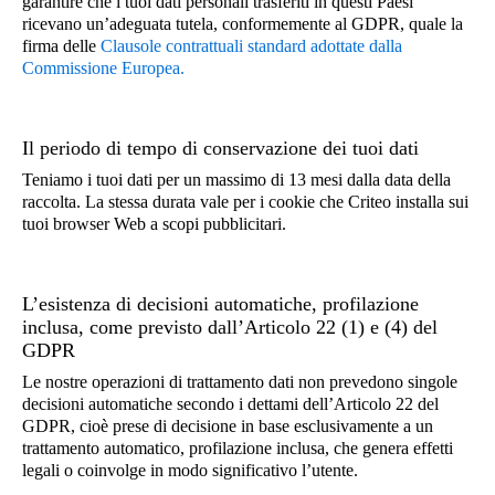
garantire che i tuoi dati personali trasferiti in questi Paesi
Informazioni relative all’inserzione pubblicitaria sul sito
ricevano un’adeguata tutela, conformemente al GDPR, quale la
Dati di geolocalizzazione
Uso di un blocco della pubblicità
Web o sull’applicazione dell’Inserzionista
firma delle
Clausole contrattuali standard adottate dalla
Esempi:
Commissione Europea.
URL del sito Web o nome dell’applicazione
L’indirizzo IP utilizzato per visitare il sito Web è
dell’Inserzionista
Dati riguardo alla tua connessione Internet
negli Stati Uniti.
Caratteristiche dello spazio pubblicitario
Il periodo di tempo di conservazione dei tuoi dati
L’indirizzo IP utilizzato per visitare il sito Web è a
(dimensioni, visibilità, ecc.)
Indirizzo IP troncato
Teniamo i tuoi dati per un massimo di 13 mesi dalla data della
New York City
raccolta. La stessa durata vale per i cookie che Criteo installa sui
Esempio: 91.199.242 (ultimo ottetto rimosso)
tuoi browser Web a scopi pubblicitari.
Il prodotto ABC è stato acquistato dal Criteo
UID=13278a5c-3997-4b97-826d-19609eecb975
nel negozio fisico 123 dell’Inserzionista XYZ
Dati relativi alla tua connessione Internet
L’esistenza di decisioni automatiche, profilazione
inclusa, come previsto dall’Articolo 22 (1) e (4) del
Indirizzo IP troncato
Eventi di navigazione
GDPR
Le nostre operazioni di trattamento dati non prevedono singole
Dati relativi al tuo utilizzo di un sito Web o di
decisioni automatiche secondo i dettami dell’Articolo 22 del
un’applicazione mobile
GDPR, cioè prese di decisione in base esclusivamente a un
trattamento automatico, profilazione inclusa, che genera effetti
Esempi: prodotti che hai visualizzato, prodotti che
legali o coinvolge in modo significativo l’utente.
hai messo nel tuo carrello e prodotti che hai