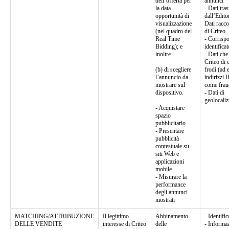
dell’offerta per
annunci
la data
- Dati tra
opportunità di
dall’Edito
visualizzazione
Dati racco
(nel quadro del
di Criteo
Real Time
- Corrisp
Bidding); e
identificat
inoltre
- Dati ch
Criteo di 
(b) di scegliere
frodi (ad 
l’annuncio da
indirizzi 
mostrare sul
come frau
dispositivo.
- Dati di
geolocali
- Acquistare
spazio
pubblicitario
- Presentare
pubblicità
contestuale su
siti Web e
applicazioni
mobile
- Misurare la
performance
degli annunci
mostrati
MATCHING/ATTRIBUZIONE
Il legittimo
Abbinamento
- Identific
DELLE VENDITE
interesse di Criteo
delle
- Informaz