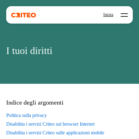
Open mo
Inizia
I tuoi diritti
Indice degli argomenti
Politica sulla privacy
Disabilita i servizi Criteo sui browser Internet
Disabilita i servizi Criteo sulle applicazioni mobile