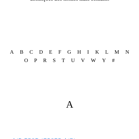
A
B
C
D
E
F
G
H
I
K
L
M
N
O
P
R
S
T
U
V
W
Y
#
A