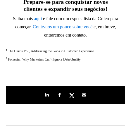
Prepare-se para conquistar novos
clientes e expandir seus negócios!
Saiba mais
aqui
e fale com um especialista da Criteo para
começar.
Conte-nos um pouco sobre você
e, em breve,
entraremos em contato.
1
The Harris Poll, Addressing the Gaps in Customer Experience
2
Forrester, Why Marketers Can’t Ignore Data Quality
Share on LinkedIn
Share on Facebook
Share on Twitter
Share by e-mail